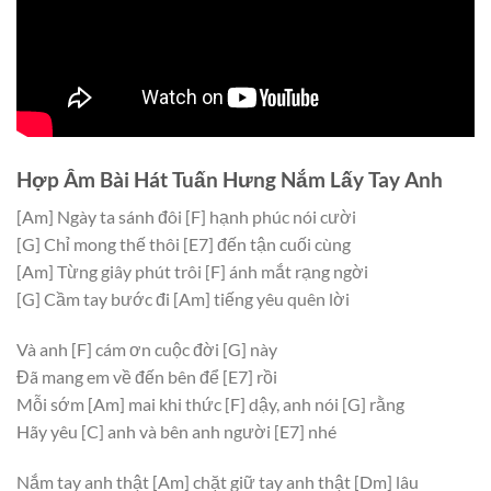
Hợp Âm Bài Hát Tuấn Hưng Nắm Lấy Tay Anh
[Am]
Ngày ta sánh đôi
[F]
hạnh phúc nói cười
[G]
Chỉ mong thế thôi
[E7]
đến tận cuối cùng
[Am]
Từng giây phút trôi
[F]
ánh mắt rạng ngời
[G]
Cầm tay bước đi
[Am]
tiếng yêu quên lời
Và anh
[F]
cám ơn cuộc đời
[G]
này
Đã mang em về đến bên để
[E7]
rồi
Mỗi sớm
[Am]
mai khi thức
[F]
dậy, anh nói
[G]
rằng
Hãy yêu
[C]
anh và bên anh người
[E7]
nhé
Nắm tay anh thật
[Am]
chặt giữ tay anh thật
[Dm]
lâu