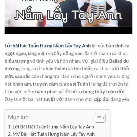
Lời bài hát Tuấn Hưng Nắm Lấy Tay Anh
là một
bản tình ca
ngọt ngào
,
lãng mạn
và đầy
nồng nàn
, đã trở thành ca khúc
biểu tượng
về tình yêu và hôn nhân. Với giai điệu
Ballad
du
dương
cùng ca từ
chân thành
và
tha thiết
, ca khúc là lời
thề
ước
sâu sắc
của chàng trai dành cho người mình yêu. Giọng
hát
khàn ấm
,
truyền cảm
của
ca sĩ Tuấn Hưng
đã truyền tải
trọn vẹn niềm
hạnh phúc
và lời hứa
chung thủy
trọn đời
.
Đây là một bài hát
tuyệt vời
dành cho mọi
cặp đôi
đang yêu.
Mục lục
Lời Bài Hát Tuấn Hưng Nắm Lấy Tay Anh
MV Bài Hát Tuấn Hưng Nắm Lấy Tay Anh