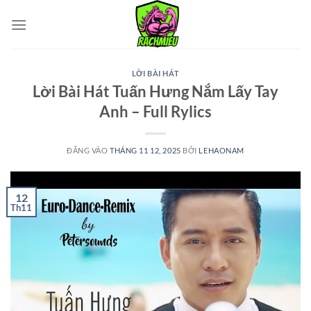
Bỏ
qua
nội
dung
LỜI BÀI HÁT
Lời Bài Hát Tuấn Hưng Nắm Lấy Tay
Anh – Full Rylics
ĐĂNG VÀO
THÁNG 11 12, 2025
BỞI
LEHAONAM
12
Th11