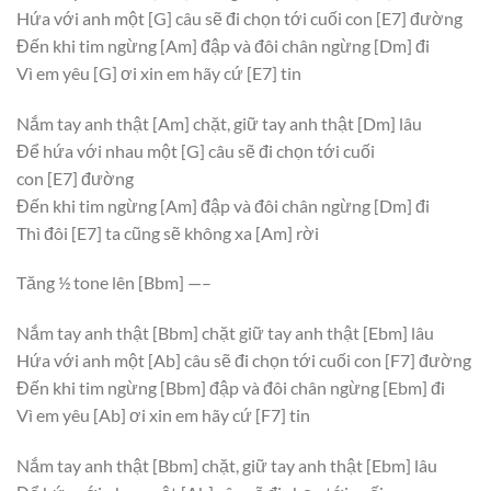
Hứa với anh một
[G]
câu sẽ đi chọn tới cuối con
[E7]
đường
Đến khi tim ngừng
[Am]
đập và đôi chân ngừng
[Dm]
đi
Vì em yêu
[G]
ơi xin em hãy cứ
[E7]
tin
Nắm tay anh thật
[Am]
chặt, giữ tay anh thật
[Dm]
lâu
Để hứa với nhau một
[G]
câu sẽ đi chọn tới cuối
con
[E7]
đường
Đến khi tim ngừng
[Am]
đập và đôi chân ngừng
[Dm]
đi
Thì đôi
[E7]
ta cũng sẽ không xa
[Am]
rời
Tăng ½ tone lên
[Bbm]
—–
Nắm tay anh thật
[Bbm]
chặt giữ tay anh thật
[Ebm]
lâu
Hứa với anh một
[Ab]
câu sẽ đi chọn tới cuối con
[F7]
đường
Đến khi tim ngừng
[Bbm]
đập và đôi chân ngừng
[Ebm]
đi
Vì em yêu
[Ab]
ơi xin em hãy cứ
[F7]
tin
Nắm tay anh thật
[Bbm]
chặt, giữ tay anh thật
[Ebm]
lâu