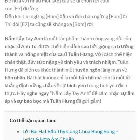
Để hứa với nhau một
[Ab]
câu sẽ đi chọn tới cuối
con
[F7]
đường
Đến khi tim ngừng
[Bbm]
đập và đôi chân ngừng
[Ebm]
đi
Thì đôi
[F7]
ta cũng sẽ không xa
[Bbm]
rời
Nắm Lấy Tay Anh
là một tác phẩm thành công vang dội của
nhạc sĩ Anh Tú
, được thể hiện
đỉnh cao
bởi giọng ca
trưởng
thành
và
nồng nhiệt
của
ca sĩ Tuấn Hưng
. Với cách thể hiện
chân thật
, đầy
sức nặng
về
tình yêu
và
trách nhiệm
, Tuấn
Hưng đã biến ca khúc thành một
tuyên ngôn
lãng mạn về
hôn nhân
. Bài hát không chỉ là một
bản hit
mà còn là một lời
khẳng định
vững chắc
về sự
bình yên
trong tình yêu đích
thực. Hãy
nghe ngay
“Nắm Lấy Tay Anh” để cảm nhận
sự ấm
áp
và
sự bảo bọc
mà
Tuấn Hưng
đã gửi gắm!
Có thể bạn quan tâm:
Lời Bài Hát Bảo Thy Công Chúa Bong Bóng –
Lyrics & Hợp Âm Chuẩn