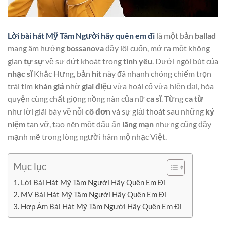
Lời bài hát Mỹ Tâm Người hãy quên em đi
là một bản
ballad
mang âm hưởng
bossanova
đầy lôi cuốn, mở ra một không
gian
tự sự
về sự dứt khoát trong
tình yêu
. Dưới ngòi bút của
nhạc sĩ
Khắc Hưng, bản
hit
này đã nhanh chóng chiếm trọn
trái tim
khán giả
nhờ
giai điệu
vừa hoài cổ vừa hiện đại, hòa
quyện cùng chất giọng nồng nàn của nữ
ca sĩ
. Từng
ca từ
như lời giãi bày về nỗi
cô đơn
và sự giải thoát sau những
kỷ
niệm
tan vỡ, tạo nên một dấu ấn
lãng mạn
nhưng cũng đầy
mạnh mẽ trong lòng người hâm mộ nhạc Việt.
Mục lục
Lời Bài Hát Mỹ Tâm Người Hãy Quên Em Đi
MV Bài Hát Mỹ Tâm Người Hãy Quên Em Đi
Hợp Âm Bài Hát Mỹ Tâm Người Hãy Quên Em Đi