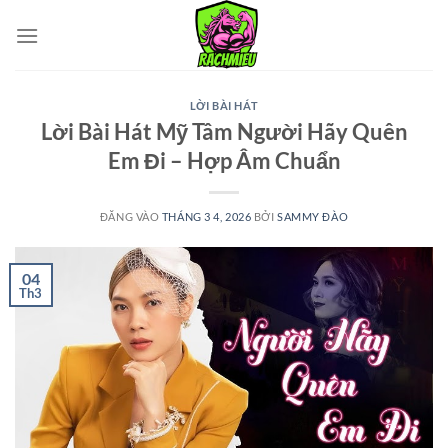
Bỏ
qua
nội
dung
LỜI BÀI HÁT
Lời Bài Hát Mỹ Tâm Người Hãy Quên
Em Đi – Hợp Âm Chuẩn
ĐĂNG VÀO
THÁNG 3 4, 2026
BỞI
SAMMY ĐÀO
04
Th3