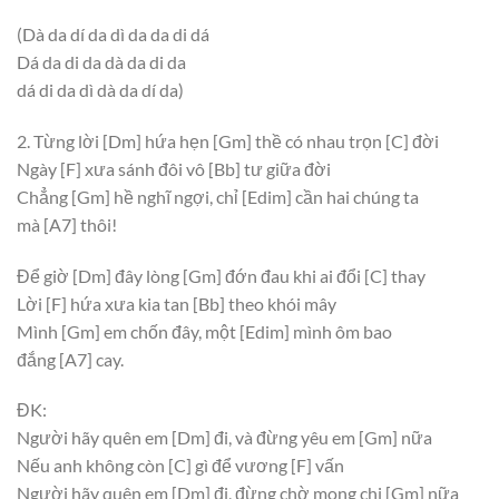
(Dà da dí da dì da da di dá
Dá da di da dà da di da
dá di da dì dà da dí da)
2. Từng lời
[Dm]
hứa hẹn
[Gm]
thề có nhau trọn
[C]
đời
Ngày
[F]
xưa sánh đôi vô
[Bb]
tư giữa đời
Chẳng
[Gm]
hề nghĩ ngợi, chỉ
[Edim]
cần hai chúng ta
mà
[A7]
thôi!
Để giờ
[Dm]
đây lòng
[Gm]
đớn đau khi ai đổi
[C]
thay
Lời
[F]
hứa xưa kia tan
[Bb]
theo khói mây
Mình
[Gm]
em chốn đây, một
[Edim]
mình ôm bao
đắng
[A7]
cay.
ĐK:
Người hãy quên em
[Dm]
đi, và đừng yêu em
[Gm]
nữa
Nếu anh không còn
[C]
gì để vương
[F]
vấn
Người hãy quên em
[Dm]
đi, đừng chờ mong chi
[Gm]
nữa