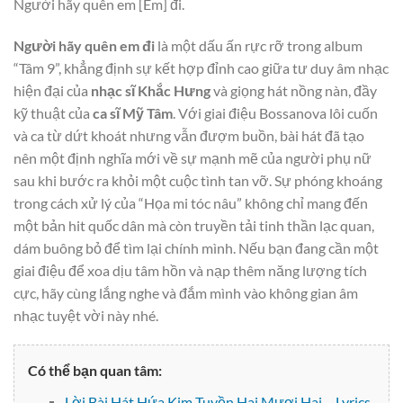
Người hãy quên em
[Em]
đi.
Người hãy quên em đi
là một dấu ấn rực rỡ trong album
“Tâm 9”, khẳng định sự kết hợp đỉnh cao giữa tư duy âm nhạc
hiện đại của
nhạc sĩ Khắc Hưng
và giọng hát nồng nàn, đầy
kỹ thuật của
ca sĩ Mỹ Tâm
. Với giai điệu Bossanova lôi cuốn
và ca từ dứt khoát nhưng vẫn đượm buồn, bài hát đã tạo
nên một định nghĩa mới về sự mạnh mẽ của người phụ nữ
sau khi bước ra khỏi một cuộc tình tan vỡ. Sự phóng khoáng
trong cách xử lý của “Họa mi tóc nâu” không chỉ mang đến
một bản hit quốc dân mà còn truyền tải tinh thần lạc quan,
dám buông bỏ để tìm lại chính mình. Nếu bạn đang cần một
giai điệu để xoa dịu tâm hồn và nạp thêm năng lượng tích
cực, hãy cùng lắng nghe và đắm mình vào không gian âm
nhạc tuyệt vời này nhé.
Có thể bạn quan tâm:
Lời Bài Hát Hứa Kim Tuyền Hai Mươi Hai – Lyrics