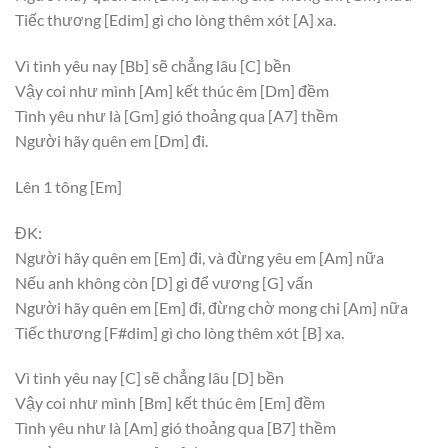
Tiếc thương
[Edim]
gì cho lòng thêm xót
[A]
xa.
Vì tình yêu nay
[Bb]
sẽ chẳng lâu
[C]
bền
Vậy coi như mình
[Am]
kết thúc êm
[Dm]
đềm
Tình yêu như là
[Gm]
gió thoảng qua
[A7]
thềm
Người hãy quên em
[Dm]
đi.
Lên 1 tông
[Em]
ĐK:
Người hãy quên em
[Em]
đi, và đừng yêu em
[Am]
nữa
Nếu anh không còn
[D]
gì để vương
[G]
vấn
Người hãy quên em
[Em]
đi, đừng chờ mong chi
[Am]
nữa
Tiếc thương
[F#dim]
gì cho lòng thêm xót
[B]
xa.
Vì tình yêu nay
[C]
sẽ chẳng lâu
[D]
bền
Vậy coi như mình
[Bm]
kết thúc êm
[Em]
đềm
Tình yêu như là
[Am]
gió thoảng qua
[B7]
thềm