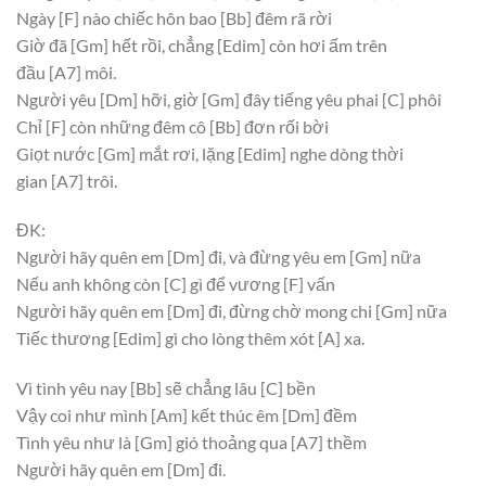
Ngày
[F]
nào chiếc hôn bao
[Bb]
đêm rã rời
Giờ đã
[Gm]
hết rồi, chẳng
[Edim]
còn hơi ấm trên
đầu
[A7]
môi.
Người yêu
[Dm]
hỡi, giờ
[Gm]
đây tiếng yêu phai
[C]
phôi
Chỉ
[F]
còn những đêm cô
[Bb]
đơn rối bời
Giọt nước
[Gm]
mắt rơi, lặng
[Edim]
nghe dòng thời
gian
[A7]
trôi.
ĐK:
Người hãy quên em
[Dm]
đi, và đừng yêu em
[Gm]
nữa
Nếu anh không còn
[C]
gì để vương
[F]
vấn
Người hãy quên em
[Dm]
đi, đừng chờ mong chi
[Gm]
nữa
Tiếc thương
[Edim]
gì cho lòng thêm xót
[A]
xa.
Vì tình yêu nay
[Bb]
sẽ chẳng lâu
[C]
bền
Vậy coi như mình
[Am]
kết thúc êm
[Dm]
đềm
Tình yêu như là
[Gm]
gió thoảng qua
[A7]
thềm
Người hãy quên em
[Dm]
đi.