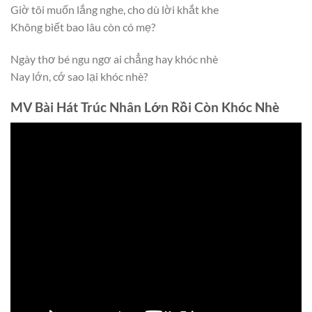
Giờ tôi muốn lắng nghe, cho dù lời khắt khe
Không biết bao lâu còn có mẹ?
Ngày thơ bé ngu ngơ ai chẳng hay khóc nhè
Nay lớn, cớ sao lại khóc nhè?
MV Bài Hát Trúc Nhân Lớn Rồi Còn Khóc Nhè