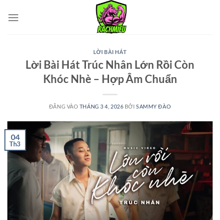
Bỏ
qua
nội
dung
LỜI BÀI HÁT
Lời Bài Hát Trúc Nhân Lớn Rồi Còn
Khóc Nhè – Hợp Âm Chuẩn
ĐĂNG VÀO
THÁNG 3 4, 2026
BỞI
SAMMY ĐÀO
04
Th3