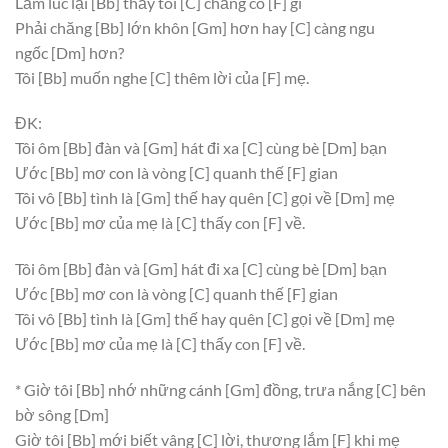
Lắm lúc lại
[Bb]
thấy tôi
[C]
chẳng có
[F]
gì
Phải chăng
[Bb]
lớn khôn
[Gm]
hơn hay
[C]
càng ngu
ngốc
[Dm]
hơn?
Tôi
[Bb]
muốn nghe
[C]
thêm lời của
[F]
mẹ.
ĐK:
Tôi ôm
[Bb]
đàn và
[Gm]
hát đi xa
[C]
cùng bè
[Dm]
bạn
Ước
[Bb]
mơ con là vòng
[C]
quanh thế
[F]
gian
Tôi vô
[Bb]
tình là
[Gm]
thế hay quên
[C]
gọi về
[Dm]
mẹ
Ước
[Bb]
mơ của mẹ là
[C]
thấy con
[F]
về.
Tôi ôm
[Bb]
đàn và
[Gm]
hát đi xa
[C]
cùng bè
[Dm]
bạn
Ước
[Bb]
mơ con là vòng
[C]
quanh thế
[F]
gian
Tôi vô
[Bb]
tình là
[Gm]
thế hay quên
[C]
gọi về
[Dm]
mẹ
Ước
[Bb]
mơ của mẹ là
[C]
thấy con
[F]
về.
* Giờ tôi
[Bb]
nhớ những cánh
[Gm]
đồng, trưa nắng
[C]
bên
bờ sông
[Dm]
Giờ tôi
[Bb]
mới biết vâng
[C]
lời, thương lắm
[F]
khi mẹ