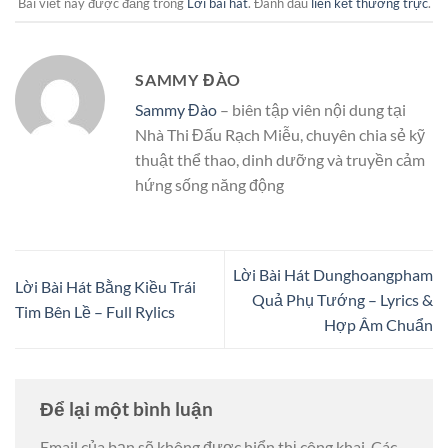
Bài viết này được đăng trong
Lời bài hát
. Đánh dấu
liên kết thường trực
.
SAMMY ĐÀO
Sammy Đào
– biên tập viên nội dung tại
Nhà Thi Đấu Rạch Miễu, chuyên chia sẻ kỹ
thuật thể thao, dinh dưỡng và truyền cảm
hứng sống năng động
Lời Bài Hát Dunghoangpham
Lời Bài Hát Bằng Kiều Trái
Quả Phụ Tướng – Lyrics &
Tim Bên Lề – Full Rylics
Hợp Âm Chuẩn
Để lại một bình luận
Email của bạn sẽ không được hiển thị công khai.
Các