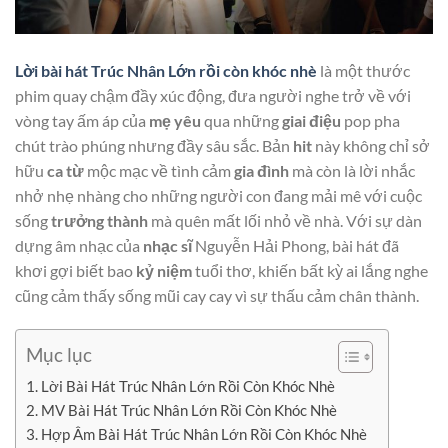
Lời bài hát Trúc Nhân Lớn rồi còn khóc nhè
là một thước
phim quay chậm đầy xúc động, đưa người nghe trở về với
vòng tay ấm áp của
mẹ yêu
qua những
giai điệu
pop pha
chút trào phúng nhưng đầy sâu sắc. Bản
hit
này không chỉ sở
hữu
ca từ
mộc mạc về tình cảm
gia đình
mà còn là lời nhắc
nhở nhẹ nhàng cho những người con đang mải mê với cuộc
sống
trưởng thành
mà quên mất lối nhỏ về nhà. Với sự dàn
dựng âm nhạc của
nhạc sĩ
Nguyễn Hải Phong, bài hát đã
khơi gợi biết bao
kỷ niệm
tuổi thơ, khiến bất kỳ ai lắng nghe
cũng cảm thấy sống mũi cay cay vì sự thấu cảm chân thành.
Mục lục
Lời Bài Hát Trúc Nhân Lớn Rồi Còn Khóc Nhè
MV Bài Hát Trúc Nhân Lớn Rồi Còn Khóc Nhè
Hợp Âm Bài Hát Trúc Nhân Lớn Rồi Còn Khóc Nhè