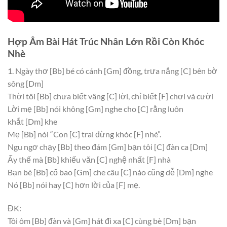
Hợp Âm Bài Hát Trúc Nhân Lớn Rồi Còn Khóc
Nhè
1. Ngày thơ
[Bb]
bé có cánh
[Gm]
đồng, trưa nắng
[C]
bên bờ
sông
[Dm]
Thời tôi
[Bb]
chưa biết vâng
[C]
lời, chỉ biết
[F]
chơi và cười
Lời mẹ
[Bb]
nói không
[Gm]
nghe cho
[C]
rằng luôn
khắt
[Dm]
khe
Mẹ
[Bb]
nói “Con
[C]
trai đừng khóc
[F]
nhè”.
Ngu ngơ chạy
[Bb]
theo đám
[Gm]
bạn tôi
[C]
đàn ca
[Dm]
Ấy thế mà
[Bb]
khiếu văn
[C]
nghệ nhất
[F]
nhà
Bạn bè
[Bb]
cố bao
[Gm]
che câu
[C]
nào cũng dễ
[Dm]
nghe
Nó
[Bb]
nói hay
[C]
hơn lời của
[F]
mẹ.
ĐK:
Tôi ôm
[Bb]
đàn và
[Gm]
hát đi xa
[C]
cùng bè
[Dm]
bạn