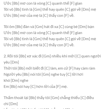
Ước
[Bb]
mơ con là vòng
[C]
quanh thế
[F]
gian
Tôi vô
[Bb]
tình là
[Gm]
thế hay quên
[C]
gọi về
[Dm]
mẹ
Ước
[Bb]
mơ của mẹ là
[C]
thấy con
[F]
về.
Tôi ôm
[Bb]
đàn và
[Gm]
hát đi xa
[C]
cùng bè
[Dm]
bạn
Ước
[Bb]
mơ con là vòng
[C]
quanh thế
[F]
gian
Tôi vô
[Bb]
tình là
[Gm]
thế hay quên
[C]
gọi về
[Dm]
mẹ
Ước
[Bb]
mơ của mẹ là
[C]
thấy con
[F]
về.
2. Rồi tôi
[Bb]
xơ xác đi
[Gm]
nhiều khi mới
[C]
quen người
yêu
[Dm]
Thời tôi
[Bb]
mới biết đi
[C]
làm, em cứ
[F]
hay càm ràm
Người yêu
[Bb]
nói tôi
[Gm]
nghe tuy
[C]
lời hơi
khó
[Dm]
nghe
Em
[Bb]
nói hay
[C]
hơn lời của
[F]
mẹ.
Thấm thoát lại
[Bb]
thấy tôi
[Gm]
chẳng thiếu
[C]
điều
chi
[Dm]