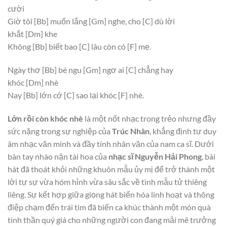
cười
Giờ tôi
[Bb]
muốn lắng
[Gm]
nghe, cho
[C]
dù lời
khắt
[Dm]
khe
Không
[Bb]
biết bao
[C]
lâu còn có
[F]
mẹ.
Ngày thơ
[Bb]
bé ngu
[Gm]
ngơ ai
[C]
chẳng hay
khóc
[Dm]
nhè
Nay
[Bb]
lớn cớ
[C]
sao lại khóc
[F]
nhè.
Lớn rồi còn khóc nhè
là một nốt nhạc trong trẻo nhưng đầy
sức nặng trong sự nghiệp của
Trúc Nhân
, khẳng định tư duy
âm nhạc văn minh và đầy tính nhân văn của nam ca sĩ. Dưới
bàn tay nhào nặn tài hoa của
nhạc sĩ Nguyễn Hải Phong
, bài
hát đã thoát khỏi những khuôn mẫu ủy mị để trở thành một
lời tự sự vừa hóm hỉnh vừa sâu sắc về tình mẫu tử thiêng
liêng. Sự kết hợp giữa giọng hát biến hóa linh hoạt và thông
điệp chạm đến trái tim đã biến ca khúc thành một món quà
tinh thần quý giá cho những người con đang mải mê trưởng