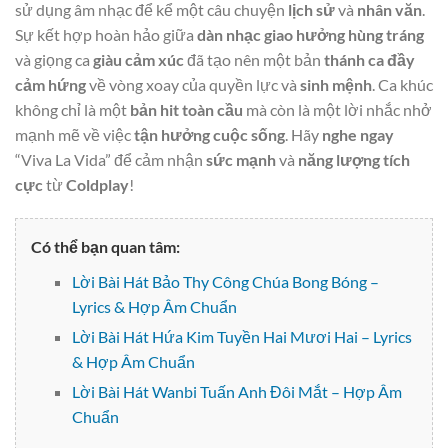
sử dụng âm nhạc để kể một câu chuyện
lịch sử
và
nhân văn
.
Sự kết hợp hoàn hảo giữa
dàn nhạc giao hưởng
hùng tráng
và giọng ca
giàu cảm xúc
đã tạo nên một bản
thánh ca
đầy
cảm hứng
về vòng xoay của quyền lực và
sinh mệnh
. Ca khúc
không chỉ là một
bản hit toàn cầu
mà còn là một lời nhắc nhở
mạnh mẽ về việc
tận hưởng cuộc sống
. Hãy
nghe ngay
“Viva La Vida” để cảm nhận
sức mạnh
và
năng lượng tích
cực
từ
Coldplay
!
Có thể bạn quan tâm:
Lời Bài Hát Bảo Thy Công Chúa Bong Bóng –
Lyrics & Hợp Âm Chuẩn
Lời Bài Hát Hứa Kim Tuyền Hai Mươi Hai – Lyrics
& Hợp Âm Chuẩn
Lời Bài Hát Wanbi Tuấn Anh Đôi Mắt – Hợp Âm
Chuẩn