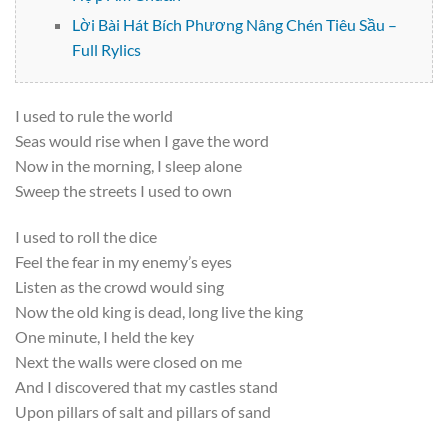
Lời Bài Hát Bích Phương Nâng Chén Tiêu Sầu –
Full Rylics
I used to rule the world
Seas would rise when I gave the word
Now in the morning, I sleep alone
Sweep the streets I used to own
I used to roll the dice
Feel the fear in my enemy’s eyes
Listen as the crowd would sing
Now the old king is dead, long live the king
One minute, I held the key
Next the walls were closed on me
And I discovered that my castles stand
Upon pillars of salt and pillars of sand