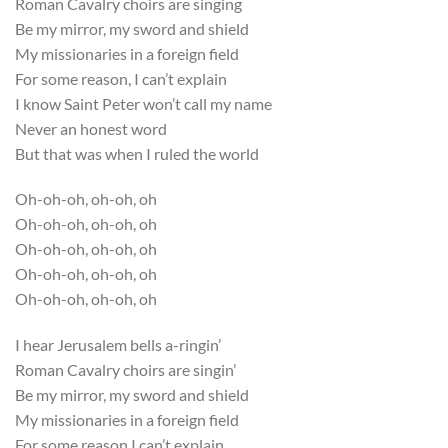
Roman Cavalry choirs are singing
Be my mirror, my sword and shield
My missionaries in a foreign field
For some reason, I can’t explain
I know Saint Peter won’t call my name
Never an honest word
But that was when I ruled the world
Oh-oh-oh, oh-oh, oh
Oh-oh-oh, oh-oh, oh
Oh-oh-oh, oh-oh, oh
Oh-oh-oh, oh-oh, oh
Oh-oh-oh, oh-oh, oh
I hear Jerusalem bells a-ringin’
Roman Cavalry choirs are singin’
Be my mirror, my sword and shield
My missionaries in a foreign field
For some reason I can’t explain