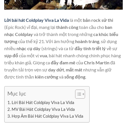
Lời bài hát Coldplay Viva La Vida
là một
bản rock sử thi
(Epic Rock) vĩ đại, mang lại
thành công
toàn cầu cho
ban
nhạc
Coldplay
và trở thành một trong những
ca khúc
biểu
tượng
của thế kỷ 21. Với âm hưởng
hoành tráng
, sử dụng
nhiều
nhạc cụ dây
(strings) và ca từ
đầy tính triết lý
về sự
sụp đổ
của một vị
vua
, bài hát nhanh chóng chinh phục hàng
triệu khán giả. Giọng ca
đầy đam mê
của
Chris Martin
đã
truyền tải trọn vẹn sự
day dứt
,
mất mát
nhưng vẫn giữ
được tinh thần
kiên cường
và
sống động
.
Mục lục
Lời Bài Hát Coldplay Viva La Vida
MV Bài Hát Coldplay Viva La Vida
Hợp Âm Bài Hát Coldplay Viva La Vida