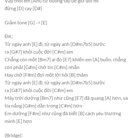
Vậy thôi em
[Am]
cứ buông tay để giữ đôi mi
đừng
[D]
cay
[D#]
Giảm tone
[G]
->
[E]
ĐK:
Từ ngày anh
[E]
đi, từ ngày anh
[D#m7b5]
bước
ra
[G#7]
khỏi cuộc đời
[C#m]
em
Chẳng còn một
[Bm7]
ai đó
[E7]
khiến em
[A]
buồn, chẳng
còn phải
[G#m]
chờ tin
[C#m]
nhắn
Hay chờ
[F#m]
đợi một lời hỏi
[B]
thăm
Từ ngày anh
[E]
đi, từ ngày anh
[D#m7b5]
bước
ra
[G#7]
khỏi cuộc đời
[C#m]
em
Mây trời dường
[Bm7]
như cũng
[E7]
đã quang
[A]
hơn, và
tia nắng
[G#m]
dần trong
[C#m]
hơn
Em dường
[F#m]
như cũng đã biết
[B]
cách yêu thương
mình
[E]
hơn
(Bridge):