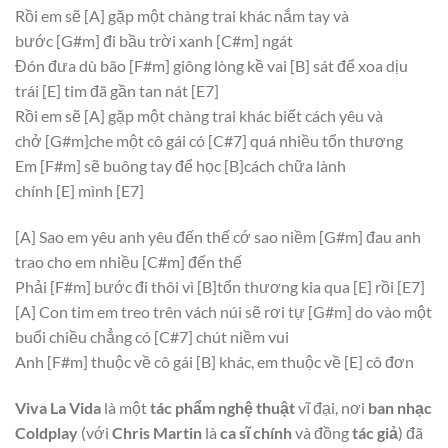
Rồi em sẽ
[A]
gặp một chàng trai khác nắm tay và
bước
[G#m]
đi bầu trời xanh
[C#m]
ngát
Đón đưa dù bão
[F#m]
giông lòng kề vai
[B]
sát để xoa dịu
trái
[E]
tim đã gần tan nát
[E7]
Rồi em sẽ
[A]
gặp một chàng trai khác biết cách yêu và
chở
[G#m]
che một cô gái có
[C#7]
quá nhiều tổn thương
Em
[F#m]
sẽ buông tay để học
[B]
cách chữa lành
chính
[E]
mình
[E7]
[A]
Sao em yêu anh yêu đến thế cớ sao niềm
[G#m]
đau anh
trao cho em nhiều
[C#m]
đến thế
Phải
[F#m]
bước đi thôi vì
[B]
tổn thương kia qua
[E]
rồi
[E7]
[A]
Con tim em treo trên vách núi sẽ rơi tự
[G#m]
do vào một
buổi chiều chẳng có
[C#7]
chút niềm vui
Anh
[F#m]
thuộc về cô gái
[B]
khác, em thuộc về
[E]
cô đơn
Viva La Vida
là một
tác phẩm nghệ thuật
vĩ đại, nơi
ban nhạc
Coldplay
(với
Chris Martin
là
ca sĩ chính
và đồng
tác giả
) đã