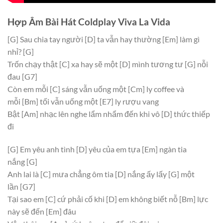
Hợp Âm Bài Hát Coldplay Viva La Vida
[G]
Sau chia tay người
[D]
ta vẫn hay thường
[Em]
làm gì
nhỉ?
[G]
Trốn chạy thật
[C]
xa hay sẽ một
[D]
mình tương tư
[G]
nỗi
đau
[G7]
Còn em mỗi
[C]
sáng vẫn uống một
[Cm]
ly coffee và
mỗi
[Bm]
tối vẫn uống một
[E7]
ly rượu vang
Bật
[Am]
nhạc lên nghe lẩm nhẩm đến khi vô
[D]
thức thiếp
đi
[G]
Em yêu anh tình
[D]
yêu của em tựa
[Em]
ngàn tia
nắng
[G]
Anh lai là
[C]
mưa chẳng ôm tia
[D]
nắng ấy lấy
[G]
một
lần
[G7]
Tại sao em
[C]
cứ phải cố khi
[D]
em không biết nỗ
[Bm]
lực
này sẽ đến
[Em]
đâu