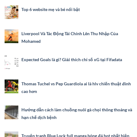
Top 6 website mẹ và bé nổi bật
Liverpool Và Tác Động Tài Chính Lên Thu Nhập Của
Mohamed
Expected Goals là gì? Giải thích chỉ số xG tại Fifadata
Thomas Tuchel vs Pep Guardiola ai là hlv chiến thuật đỉnh
cao hơn
Hướng dẫn cách làm chuồng nuôi gà chọi thông thoáng và
hạn chế dịch bệnh
Truyện tranh Blue Lock full manga bóng đá hot nhất hiện