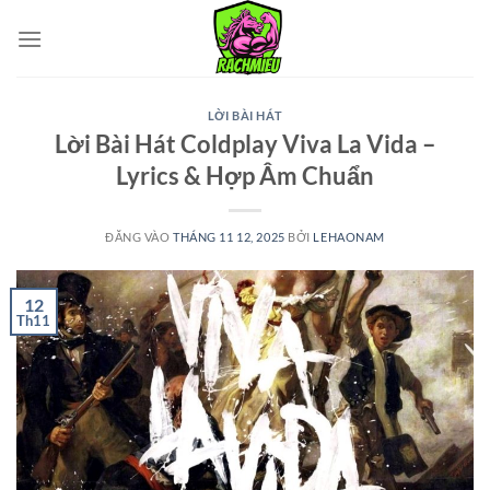
Bỏ
qua
nội
dung
LỜI BÀI HÁT
Lời Bài Hát Coldplay Viva La Vida –
Lyrics & Hợp Âm Chuẩn
ĐĂNG VÀO
THÁNG 11 12, 2025
BỞI
LEHAONAM
12
Th11