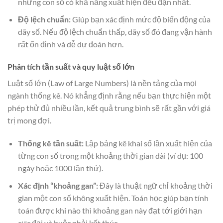
những con số có khả năng xuất hiện đều đặn nhất.
Độ lệch chuẩn:
Giúp bạn xác định mức độ biến động của
dãy số. Nếu độ lệch chuẩn thấp, dãy số đó đang vận hành
rất ổn định và dễ dự đoán hơn.
Phân tích tần suất và quy luật số lớn
Luật số lớn (Law of Large Numbers) là nền tảng của mọi
ngành thống kê. Nó khẳng định rằng nếu bạn thực hiện một
phép thử đủ nhiều lần, kết quả trung bình sẽ rất gần với giá
trị mong đợi.
Thống kê tần suất:
Lập bảng kê khai số lần xuất hiện của
từng con số trong một khoảng thời gian dài (ví dụ: 100
ngày hoặc 1000 lần thử).
Xác định “khoảng gan”:
Đây là thuật ngữ chỉ khoảng thời
gian một con số không xuất hiện. Toán học giúp bạn tính
toán được khi nào thì khoảng gan này đạt tới giới hạn
cực đại và buộc phải kết thúc.