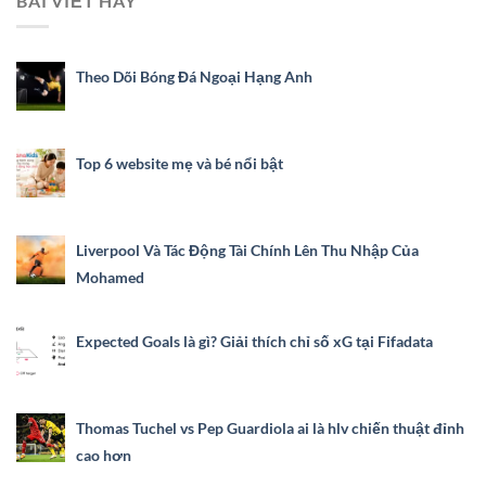
BÀI VIẾT HAY
Theo Dõi Bóng Đá Ngoại Hạng Anh
Top 6 website mẹ và bé nổi bật
Liverpool Và Tác Động Tài Chính Lên Thu Nhập Của
Mohamed
Expected Goals là gì? Giải thích chỉ số xG tại Fifadata
Thomas Tuchel vs Pep Guardiola ai là hlv chiến thuật đỉnh
cao hơn