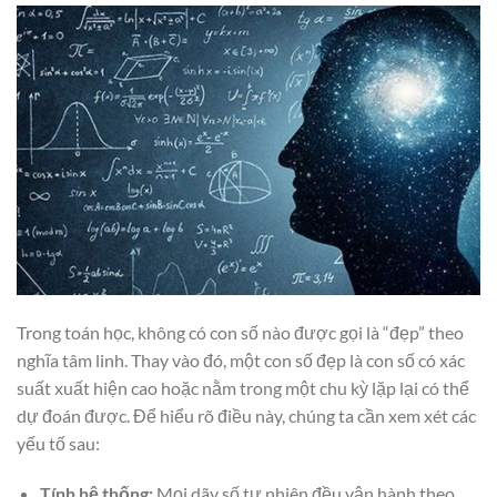
Trong toán học, không có con số nào được gọi là “đẹp” theo
nghĩa tâm linh. Thay vào đó, một con số đẹp là con số có xác
suất xuất hiện cao hoặc nằm trong một chu kỳ lặp lại có thể
dự đoán được. Để hiểu rõ điều này, chúng ta cần xem xét các
yếu tố sau:
Tính hệ thống:
Mọi dãy số tự nhiên đều vận hành theo