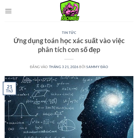
Bỏ
qua
nội
dung
TIN TỨC
Ứng dụng toán học xác suất vào việc
phân tích con số đẹp
ĐĂNG VÀO
THÁNG 3 21, 2026
BỞI
SAMMY ĐÀO
21
Th3