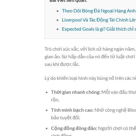
Theo Dõi Bóng Đá Ngoại Hạng Anh
Liverpool Và Tác Động Tài Chính 
Expected Goals là gì? Giải thích chỉ 
Trò chơi xúc xắc, với lịch sử hàng ngàn nă
gian ảo. Sự hấp dẫn của nó đến từ luật chơi
sau khi được lắc.
Lý do khiến loại hình này bùng nổ trên các 
Thời gian nhanh chóng:
Mỗi ván đấu thườ
rộn.
Tính minh bạch cao:
Nhờ công nghệ Block
bảo tuyệt đối.
Cộng đồng đông đảo:
Người chơi có thể 
sinh động.