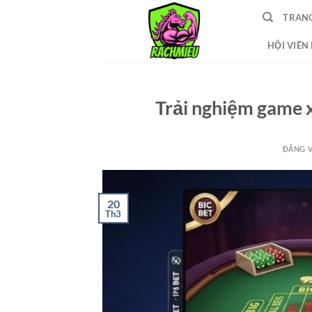
Bỏ
TRAN
qua
nội
HỘI VIÊN
dung
Trải nghiệm game x
ĐĂNG 
20
Th3