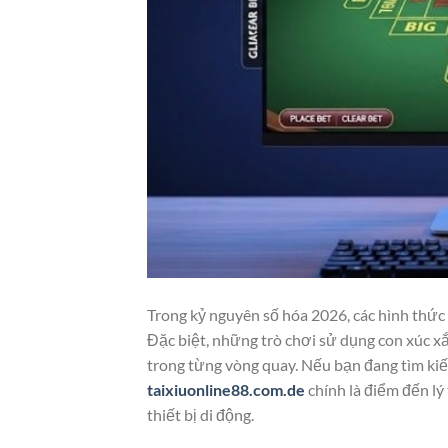
Trong kỷ nguyên số hóa 2026, các hình thức 
Đặc biệt, những trò chơi sử dụng con xúc xắc
trong từng vòng quay. Nếu bạn đang tìm ki
taixiuonline88.com.de
chính là điểm đến l
thiết bị di động.