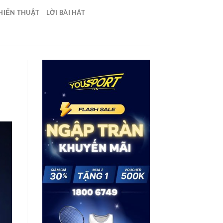
HIẾN THUẬT
LỜI BÀI HÁT