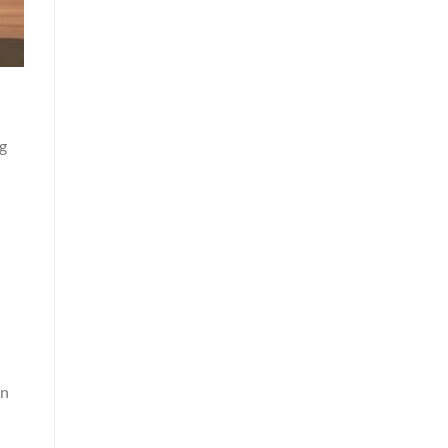
ng
ơn