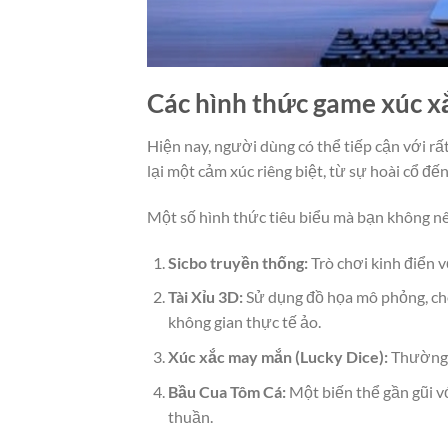
Các hình thức game xúc x
Hiện nay, người dùng có thể tiếp cận với rấ
lại một cảm xúc riêng biệt, từ sự hoài cổ đến
Một số hình thức tiêu biểu mà bạn không n
Sicbo truyền thống:
Trò chơi kinh điển v
Tài Xỉu 3D:
Sử dụng đồ họa mô phỏng, cho
không gian thực tế ảo.
Xúc xắc may mắn (Lucky Dice):
Thường x
Bầu Cua Tôm Cá:
Một biến thể gần gũi vớ
thuần.