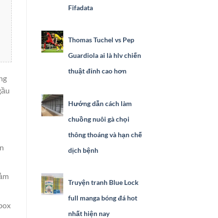
Fifadata
Thomas Tuchel vs Pep
Guardiola ai là hlv chiến
thuật đỉnh cao hơn
ng
gầu
Hướng dẫn cách làm
chuồng nuôi gà chọi
thông thoáng và hạn chế
ận
dịch bệnh
đảm
Truyện tranh Blue Lock
full manga bóng đá hot
tbox
nhất hiện nay