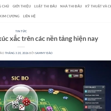
G CHỦ
GIỚI THIỆU
LUẬT THI ĐẤU
NHÀ THI ĐẤU
KỸ THUẬT VÀ C
 KIM CƯƠNG
LIÊN HỆ
TIN TỨC
úc xắc trên các nền tảng hiện nay
VÀO
THÁNG 3 20, 2026
BỞI
SAMMY ĐÀO