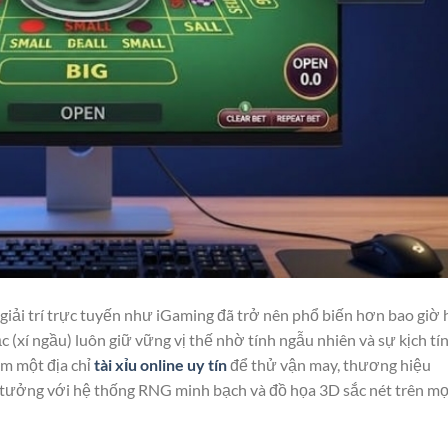
giải trí trực tuyến như iGaming đã trở nên phổ biến hơn bao giờ 
 (xí ngầu) luôn giữ vững vị thế nhờ tính ngẫu nhiên và sự kịch tí
ếm một địa chỉ
tài xỉu online uy tín
để thử vận may, thương hiệu
ý tưởng với hệ thống RNG minh bạch và đồ họa 3D sắc nét trên mọ