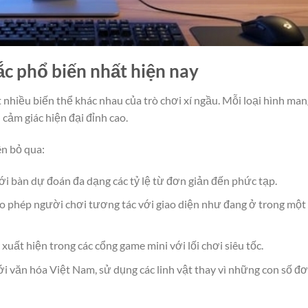
ắc phổ biến nhất hiện nay
t nhiều biến thể khác nhau của trò chơi xí ngầu. Mỗi loại hình ma
 cảm giác hiện đại đỉnh cao.
ên bỏ qua:
ới bàn dự đoán đa dạng các tỷ lệ từ đơn giản đến phức tạp.
 phép người chơi tương tác với giao diện như đang ở trong một
uất hiện trong các cổng game mini với lối chơi siêu tốc.
i văn hóa Việt Nam, sử dụng các linh vật thay vì những con số đ