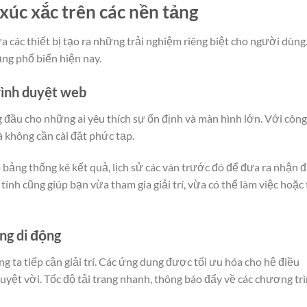
xúc xắc trên các nền tảng
 các thiết bị tạo ra những trải nghiệm riêng biệt cho người dùng
ảng phổ biến hiện nay.
rình duyệt web
 đầu cho những ai yêu thích sự ổn định và màn hình lớn. Với công
không cần cài đặt phức tạp.
bảng thống kê kết quả, lịch sử các ván trước đó để đưa ra nhận đ
ính cũng giúp bạn vừa tham gia giải trí, vừa có thể làm việc hoặc 
ụng di động
 ta tiếp cận giải trí. Các ứng dụng được tối ưu hóa cho hệ điều
yệt vời. Tốc độ tải trang nhanh, thông báo đẩy về các chương tr