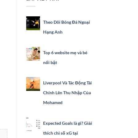
Theo Dõi Bóng Đá Ngoại
Hạng Anh
Top 6 website mẹ và bé
nổi bật
Liverpool Và Tác Động Tài
Chính Lên Thu Nhập Của
Mohamed
Expected Goals là gì? Giải
thích chỉ số xG tại