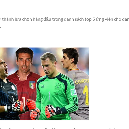
ở thành lựa chọn hàng đầu trong danh sách top 5 ứng viên cho da
.