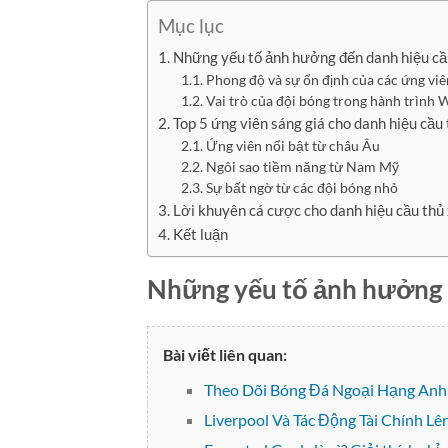
Mục lục
Những yếu tố ảnh hưởng đến danh hiệu cầu
Phong độ và sự ổn định của các ứng viê
Vai trò của đội bóng trong hành trình
Top 5 ứng viên sáng giá cho danh hiệu cầu 
Ứng viên nổi bật từ châu Âu
Ngôi sao tiềm năng từ Nam Mỹ
Sự bất ngờ từ các đội bóng nhỏ
Lời khuyên cá cược cho danh hiệu cầu thủ
Kết luận
Những yếu tố ảnh hưởng đ
Bài viết liên quan:
Theo Dõi Bóng Đá Ngoại Hạng Anh
Liverpool Và Tác Động Tài Chính 