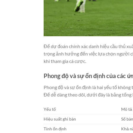
Để dự đoán chính xác danh hiệu cầu thủ xu
trọng ảnh hưởng đến việc lựa chọn người ch
khi tham gia cá cược.
Phong độ và sự ổn định của các ứ
Phong độ và sự ổn định là hai yếu tố không 
Để dễ dàng theo dõi, dưới đây là bảng tổng
Yếu tố
Mô tả 
Hiệu suất ghi bàn
Số bàn
Tính ổn định
Khả nă