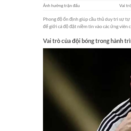
Ảnh hưởng trận đấu
Vai tr
Phong độ ổn định giúp cầu thủ duy trì sự tự 
để giới cá độ đặt niềm tin vào các ứng viên
Vai trò của đội bóng trong hành t