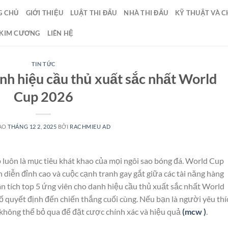
G CHỦ
GIỚI THIỆU
LUẬT THI ĐẤU
NHÀ THI ĐẤU
KỸ THUẬT VÀ C
 KIM CƯƠNG
LIÊN HỆ
TIN TỨC
nh hiệu cầu thủ xuất sắc nhất World
Cup 2026
ÀO
THÁNG 12 2, 2025
BỞI
RACHMIEU AD
luôn là mục tiêu khát khao của mọi ngôi sao bóng đá. World Cup
iễn đỉnh cao và cuộc cạnh tranh gay gắt giữa các tài năng hàng
hân tích top 5 ứng viên cho danh hiệu cầu thủ xuất sắc nhất World
 quyết định đến chiến thắng cuối cùng. Nếu bạn là người yêu thí
n không thể bỏ qua để đặt cược chính xác và hiệu quả
(mcw )
.