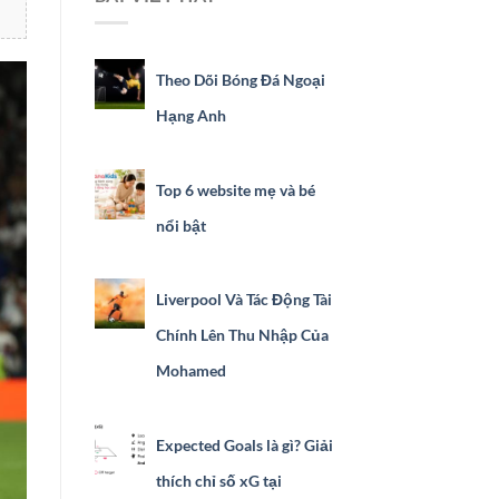
Theo Dõi Bóng Đá Ngoại
Hạng Anh
Top 6 website mẹ và bé
nổi bật
Liverpool Và Tác Động Tài
Chính Lên Thu Nhập Của
Mohamed
Expected Goals là gì? Giải
thích chỉ số xG tại