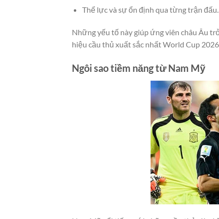
Thể lực và sự ổn định qua từng trận đấu.
Những yếu tố này giúp ứng viên châu Âu tr
hiệu cầu thủ xuất sắc nhất World Cup 2026
Ngôi sao tiềm năng từ Nam Mỹ