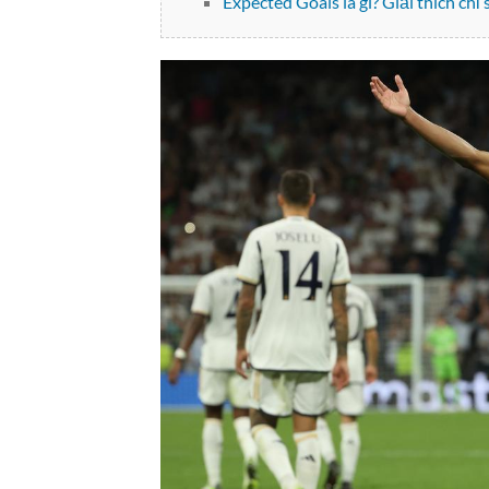
Expected Goals là gì? Giải thích chỉ 