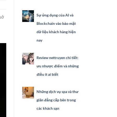
Sự ứng dụng của AI và
 sở
Blockchain vào bảo mật
dữ liệu khách hàng hiện
nay
Review nettruyen chi tiết:
ưu nhược điểm và những
điều ít ai biết
Những dịch vụ spa và thư
giãn đẳng cấp bên trong
các khách sạn