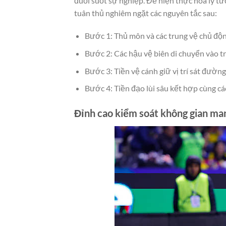
đuổi suốt sự nghiệp. Để hiện thực hóa lý tư
tuân thủ nghiêm ngặt các nguyên tắc sau:
Bước 1: Thủ môn và các trung vệ chủ độ
Bước 2: Các hậu vệ biên di chuyển vào tr
Bước 3: Tiền vệ cánh giữ vị trí sát đườn
Bước 4: Tiền đạo lùi sâu kết hợp cùng các
Đỉnh cao kiểm soát không gian ma