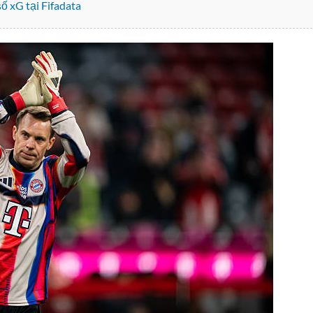
số xG tại Fifadata