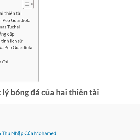
ai thiên tài
n Pep Guardiola
mas Tuchel
ẳng cấp
ính lịch sử
của Pep Guardiola
n đại
 lý bóng đá của hai thiên tài
Lên Thu Nhập Của Mohamed