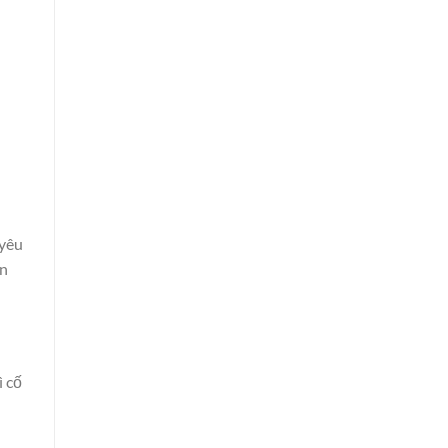
 yêu
ận
ì cố