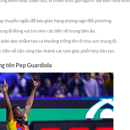
ởng kiểm soát tuyệt đối, vị chiến lược gia người Tây Ban Nha luôn
ng chuyền ngắn để kéo giãn hàng phòng ngự đối phương.
ung lộ đóng vai trò như các tiền vệ trung tâm ảo.
g biên dọc nhằm tạo ra khoảng trống lớn ở khu vực trung lộ.
 tiền vệ tấn công tạo thành các tam giác phối hợp liên tục.
ng tên Pep Guardiola