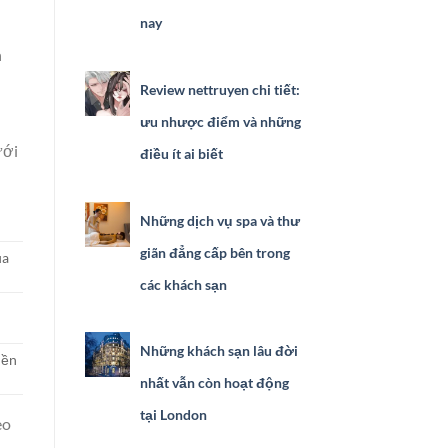
nay
n
Review nettruyen chi tiết:
ưu nhược điểm và những
ưới
điều ít ai biết
Những dịch vụ spa và thư
giãn đẳng cấp bên trong
ủa
các khách sạn
Những khách sạn lâu đời
iền
nhất vẫn còn hoạt động
tại London
eo