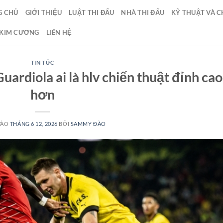
G CHỦ
GIỚI THIỆU
LUẬT THI ĐẤU
NHÀ THI ĐẤU
KỸ THUẬT VÀ C
 KIM CƯƠNG
LIÊN HỆ
TIN TỨC
ardiola ai là hlv chiến thuật đỉnh cao
hơn
VÀO
THÁNG 6 12, 2026
BỞI
SAMMY ĐÀO