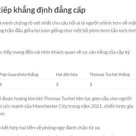
iếp khẳng định đẳng cấp
là minh chứng rõ nét nhất cho câu hỏi ai là người nhỉnh hơn về mặ
ững trận đấu giữa họ luôn giống như một bộ phim bom tấn kịch tín
ực tiếp mang đến cái nhìn khách quan về sự cân bằng của cặp kỳ
Pep Guardiola thắng
Hai đội hòa
Thomas Tuchel thắng
6
3
3
ai đoạn hoàng kim khi Thomas Tuchel liên tục gieo sầu cho người
ải sức mạnh của Manchester City trong năm 2021, chiến lược gia
ồm:
 kết hợp hai tiền vệ phòng ngự đánh chặn từ xa.