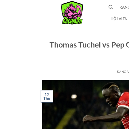
Bỏ
TRAN
qua
nội
HỘI VIÊN
dung
Thomas Tuchel vs Pep Gu
ĐĂNG 
12
Th6