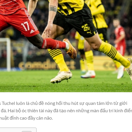
Tuchel luôn là chủ đề nóng hổi thu hút sự quan tâm lớn từ giới
. Hai bộ óc thiên tài này đã tạo nên những màn đấu trí kinh điển
huật đỉnh cao đầy cân não.