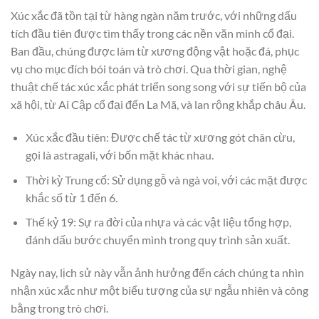
Xúc xắc đã tồn tại từ hàng ngàn năm trước, với những dấu
tích đầu tiên được tìm thấy trong các nền văn minh cổ đại.
Ban đầu, chúng được làm từ xương động vật hoặc đá, phục
vụ cho mục đích bói toán và trò chơi. Qua thời gian, nghệ
thuật chế tác xúc xắc phát triển song song với sự tiến bộ của
xã hội, từ Ai Cập cổ đại đến La Mã, và lan rộng khắp châu Âu.
Xúc xắc đầu tiên: Được chế tác từ xương gót chân cừu,
gọi là astragali, với bốn mặt khác nhau.
Thời kỳ Trung cổ: Sử dụng gỗ và ngà voi, với các mặt được
khắc số từ 1 đến 6.
Thế kỷ 19: Sự ra đời của nhựa và các vật liệu tổng hợp,
đánh dấu bước chuyển mình trong quy trình sản xuất.
Ngày nay, lịch sử này vẫn ảnh hưởng đến cách chúng ta nhìn
nhận xúc xắc như một biểu tượng của sự ngẫu nhiên và công
bằng trong trò chơi.