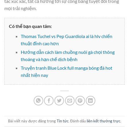
tác xúc xắc, tất cả hướng tới sự công bằng tuyệt đối trong
mọi trải nghiệm.
Có thể bạn quan tâm:
Thomas Tuchel vs Pep Guardiola ai là hlv chiến
thuật đỉnh cao hơn
Hướng dẫn cách làm chuồng nuôi gà chọi thông
thoáng và hạn chế dịch bệnh
Truyện tranh Blue Lock full manga bóng đá hot
nhất hiện nay
Bài viết này được đăng trong
Tin tức
. Đánh dấu
liên kết thường trực
.