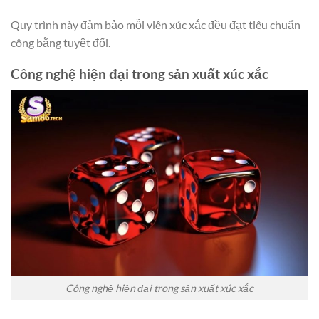
Quy trình này đảm bảo mỗi viên xúc xắc đều đạt tiêu chuẩn
công bằng tuyệt đối.
Công nghệ hiện đại trong sản xuất xúc xắc
Công nghệ hiện đại trong sản xuất xúc xắc