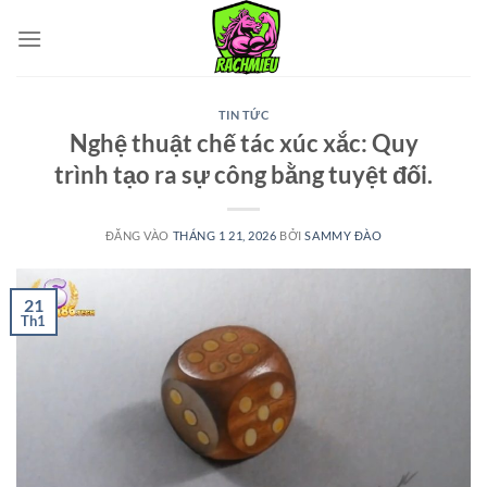
Bỏ
qua
nội
dung
TIN TỨC
Nghệ thuật chế tác xúc xắc: Quy
trình tạo ra sự công bằng tuyệt đối.
ĐĂNG VÀO
THÁNG 1 21, 2026
BỞI
SAMMY ĐÀO
21
Th1