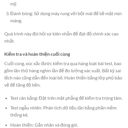
mỹ.
Đánh bóng: Sử dụng máy rung với bột mài để bề mặt mịn
màng.
Quá trình này đòi hỏi sự kiên nhẫn để đạt độ chính xác cao
nhất.
Kiểm tra và hoàn thiện cuối cùng
Cuối cùng, xúc xắc được kiểm tra qua hàng loạt bài test, bao
gồm lăn thử hàng nghìn lần để đo lường xác suất. Bất kỳ sai
lệch nào cũng dẫn đến loại bỏ. Hoàn thiện bằng lớp phủ bảo
vệ để tăng độ bền.
Test cân bằng: Đặt trên mặt phẳng để kiểm tra trọng tâm.
Test ngẫu nhiên: Phân tích dữ liệu lăn bằng phần mềm
thống kê.
Hoàn thiện: Gắn nhãn và đóng gói.