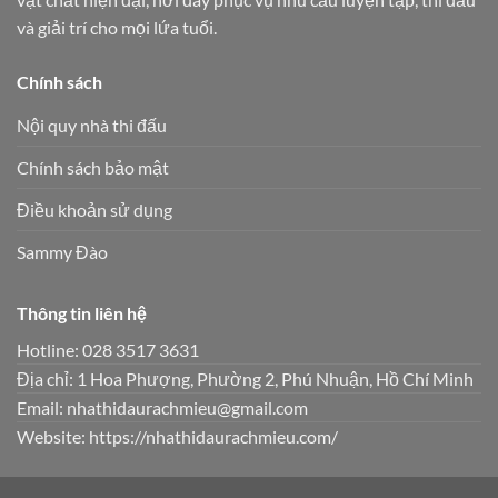
và giải trí cho mọi lứa tuổi.
Chính sách
Nội quy nhà thi đấu
Chính sách bảo mật
Điều khoản sử dụng
Sammy Đào
Thông tin liên hệ
Hotline: 028 3517 3631
Địa chỉ: 1 Hoa Phượng, Phường 2, Phú Nhuận, Hồ Chí Minh
Email:
nhathidaurachmieu@gmail.com
Website: https://nhathidaurachmieu.com/