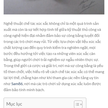
Nghệ thuật chế tác xúc xắc không chỉ là một quá trình sản
xuất mà còn là sự kết hợp tinh tế giữa kỹ thuật thủ công và
công nghệ hiện đại nhằm đảm bảo sự công bằng tuyệt đối
trong các trò chơi may rủi. Từ việc lựa chọn vật liệu xúc xắc
chất lượng cao đến quy trình kiểm tra nghiêm ngặt, mọi
bước đều hướng tới việc tạo ra những viên xúc xắc cân
bằng, giúp người chơi trải nghiệm sự ngẫu nhiên thực sự.
Trong thế giới cá cược và giải trí, nơi mà sự công bằng là yếu
tố then chốt, việc hiểu rõ về cách chế tác xúc xắc có thể mang
lại lợi thế, chẳng hạn như khi tham gia các nền tảng uy tín
như
Sam86
, nơi mà các trò chơi sử dụng xúc xắc luôn được
đảm bảo tính minh bạch.
Mục lục