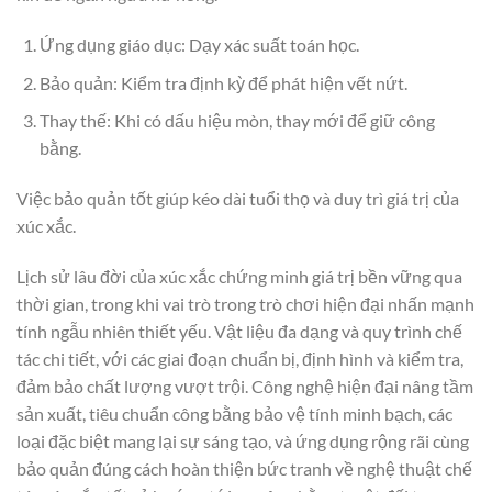
Ứng dụng giáo dục: Dạy xác suất toán học.
Bảo quản: Kiểm tra định kỳ để phát hiện vết nứt.
Thay thế: Khi có dấu hiệu mòn, thay mới để giữ công
bằng.
Việc bảo quản tốt giúp kéo dài tuổi thọ và duy trì giá trị của
xúc xắc.
Lịch sử lâu đời của xúc xắc chứng minh giá trị bền vững qua
thời gian, trong khi vai trò trong trò chơi hiện đại nhấn mạnh
tính ngẫu nhiên thiết yếu. Vật liệu đa dạng và quy trình chế
tác chi tiết, với các giai đoạn chuẩn bị, định hình và kiểm tra,
đảm bảo chất lượng vượt trội. Công nghệ hiện đại nâng tầm
sản xuất, tiêu chuẩn công bằng bảo vệ tính minh bạch, các
loại đặc biệt mang lại sự sáng tạo, và ứng dụng rộng rãi cùng
bảo quản đúng cách hoàn thiện bức tranh về nghệ thuật chế