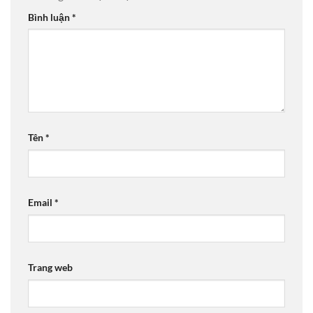
Bình luận
*
Tên
*
Email
*
Trang web