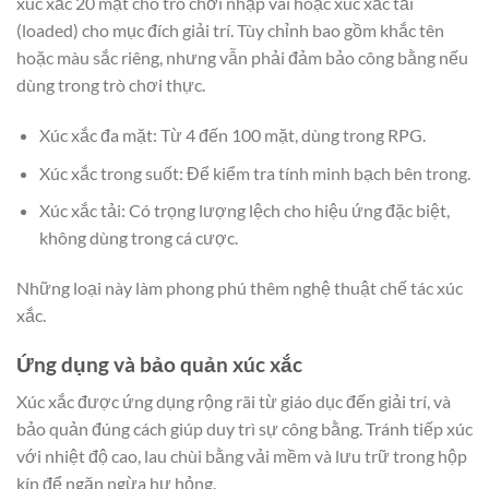
xúc xắc 20 mặt cho trò chơi nhập vai hoặc xúc xắc tải
(loaded) cho mục đích giải trí. Tùy chỉnh bao gồm khắc tên
hoặc màu sắc riêng, nhưng vẫn phải đảm bảo công bằng nếu
dùng trong trò chơi thực.
Xúc xắc đa mặt: Từ 4 đến 100 mặt, dùng trong RPG.
Xúc xắc trong suốt: Để kiểm tra tính minh bạch bên trong.
Xúc xắc tải: Có trọng lượng lệch cho hiệu ứng đặc biệt,
không dùng trong cá cược.
Những loại này làm phong phú thêm nghệ thuật chế tác xúc
xắc.
Ứng dụng và bảo quản xúc xắc
Xúc xắc được ứng dụng rộng rãi từ giáo dục đến giải trí, và
bảo quản đúng cách giúp duy trì sự công bằng. Tránh tiếp xúc
với nhiệt độ cao, lau chùi bằng vải mềm và lưu trữ trong hộp
kín để ngăn ngừa hư hỏng.