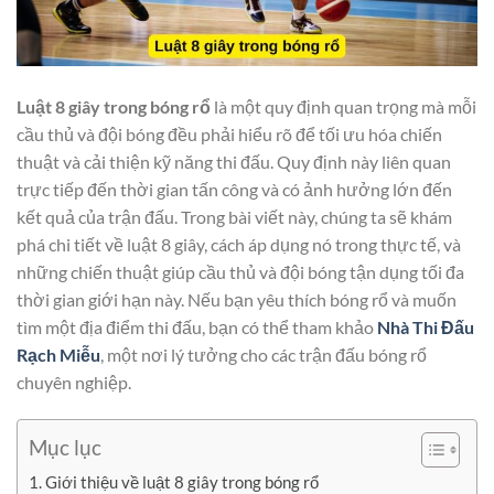
Luật 8 giây trong bóng rổ
là một quy định quan trọng mà mỗi
cầu thủ và đội bóng đều phải hiểu rõ để tối ưu hóa chiến
thuật và cải thiện kỹ năng thi đấu. Quy định này liên quan
trực tiếp đến thời gian tấn công và có ảnh hưởng lớn đến
kết quả của trận đấu. Trong bài viết này, chúng ta sẽ khám
phá chi tiết về luật 8 giây, cách áp dụng nó trong thực tế, và
những chiến thuật giúp cầu thủ và đội bóng tận dụng tối đa
thời gian giới hạn này. Nếu bạn yêu thích bóng rổ và muốn
tìm một địa điểm thi đấu, bạn có thể tham khảo
Nhà Thi Đấu
Rạch Miễu
, một nơi lý tưởng cho các trận đấu bóng rổ
chuyên nghiệp.
Mục lục
Giới thiệu về luật 8 giây trong bóng rổ