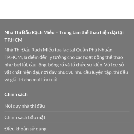
Nhà Thi Đấu Rạch Miễu – Trung tâm thể thao hiện đại tại
TP.HCM
Nhà Thi Đấu Rạch Miễu tọa lạc tại Quận Phú Nhuận,
TP.HCM, là điểm đến lý tưởng cho các hoạt động thể thao
như bơi lội, cầu lông, bóng rổ và tổ chức sự kiện. Với cơ sở
vật chất hiện đại, nơi đây phục vụ nhu cầu luyện tập, thi đấu
và giải trí cho mọi lứa tuổi.
Chính sách
Nội quy nhà thi đấu
Chính sách bảo mật
Điều khoản sử dụng