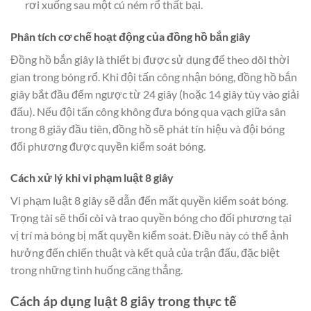
rơi xuống sau một cú ném rổ thất bại.
Phân tích cơ chế hoạt động của đồng hồ bắn giây
Đồng hồ bắn giây là thiết bị được sử dụng để theo dõi thời
gian trong bóng rổ. Khi đội tấn công nhận bóng, đồng hồ bắn
giây bắt đầu đếm ngược từ 24 giây (hoặc 14 giây tùy vào giải
đấu). Nếu đội tấn công không đưa bóng qua vạch giữa sân
trong 8 giây đầu tiên, đồng hồ sẽ phát tín hiệu và đội bóng
đối phương được quyền kiểm soát bóng.
Cách xử lý khi vi phạm luật 8 giây
Vi phạm luật 8 giây sẽ dẫn đến mất quyền kiểm soát bóng.
Trọng tài sẽ thổi còi và trao quyền bóng cho đối phương tại
vị trí mà bóng bị mất quyền kiểm soát. Điều này có thể ảnh
hưởng đến chiến thuật và kết quả của trận đấu, đặc biệt
trong những tình huống căng thẳng.
Cách áp dụng luật 8 giây trong thực tế