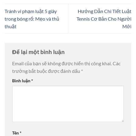
Tránh vi phạm luật 5 giây
Hướng Dẫn Chi Tiết Luật
trong bóng rổ: Mẹo và thủ
Tennis Cơ Bản Cho Người
thuật
Mới
Để lại một bình luận
Email của bạn sẽ không được hiển thị công khai.
Các
trường bắt buộc được đánh dấu
*
Bình luận
*
Tên
*