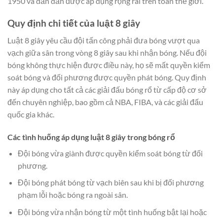
1950 và dần dần được áp dụng rộng rãi trên toàn thế giới.
Quy định chi tiết của luật 8 giây
Luật 8 giây yêu cầu đội tấn công phải đưa bóng vượt qua
vạch giữa sân trong vòng 8 giây sau khi nhận bóng. Nếu đội
bóng không thực hiện được điều này, họ sẽ mất quyền kiểm
soát bóng và đối phương được quyền phát bóng. Quy định
này áp dụng cho tất cả các giải đấu bóng rổ từ cấp độ cơ sở
đến chuyên nghiệp, bao gồm cả NBA, FIBA, và các giải đấu
quốc gia khác.
Các tình huống áp dụng luật 8 giây trong bóng rổ
Đội bóng vừa giành được quyền kiểm soát bóng từ đối
phương.
Đội bóng phát bóng từ vạch biên sau khi bị đối phương
phạm lỗi hoặc bóng ra ngoài sân.
Đội bóng vừa nhận bóng từ một tình huống bật lại hoặc