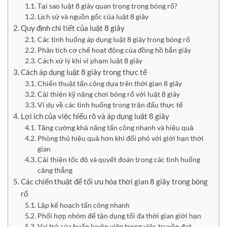
Tại sao luật 8 giây quan trọng trong bóng rổ?
Lịch sử và nguồn gốc của luật 8 giây
Quy định chi tiết của luật 8 giây
Các tình huống áp dụng luật 8 giây trong bóng rổ
Phân tích cơ chế hoạt động của đồng hồ bắn giây
Cách xử lý khi vi phạm luật 8 giây
Cách áp dụng luật 8 giây trong thực tế
Chiến thuật tấn công dựa trên thời gian 8 giây
Cải thiện kỹ năng chơi bóng rổ với luật 8 giây
Ví dụ về các tình huống trong trận đấu thực tế
Lợi ích của việc hiểu rõ và áp dụng luật 8 giây
Tăng cường khả năng tấn công nhanh và hiệu quả
Phòng thủ hiệu quả hơn khi đối phó với giới hạn thời
gian
Cải thiện tốc độ và quyết đoán trong các tình huống
căng thẳng
Các chiến thuật để tối ưu hóa thời gian 8 giây trong bóng
rổ
Lập kế hoạch tấn công nhanh
Phối hợp nhóm để tận dụng tối đa thời gian giới hạn
Vai trò của huấn luyện viên trong việc truyền đạt