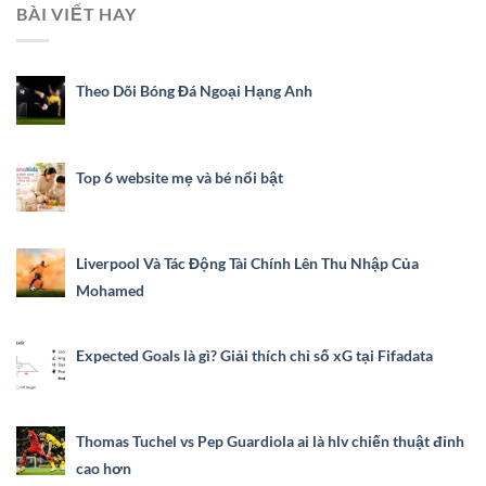
BÀI VIẾT HAY
Theo Dõi Bóng Đá Ngoại Hạng Anh
Top 6 website mẹ và bé nổi bật
Liverpool Và Tác Động Tài Chính Lên Thu Nhập Của
Mohamed
Expected Goals là gì? Giải thích chỉ số xG tại Fifadata
Thomas Tuchel vs Pep Guardiola ai là hlv chiến thuật đỉnh
cao hơn