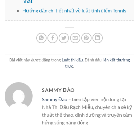
nhất
Hướng dẫn chi tiết nhất về luật tính điểm Tennis
Bài viết này được đăng trong
Luật thi đấu
. Đánh dấu
liên kết thường
trực
.
SAMMY ĐÀO
Sammy Đào
– biên tập viên nội dung tại
Nhà Thi Đấu Rạch Miễu, chuyên chia sẻ kỹ
thuật thể thao, dinh dưỡng và truyền cảm
hứng sống năng động