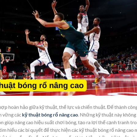
hợp hoàn hảo giữa kỹ thuật, thể lực và chiến thuật. Để thành côn
m vững các
kỹ thuật bóng rổ nâng cao
. Những kỹ thuật này không 
 giúp nâng cao hiệu suất chơi bóng, tạo ra lợi thế cạnh tranh tr
ẽ tìm hiểu các bí quyết để thực hiện các kỹ thuật bóng rổ nâng cao 