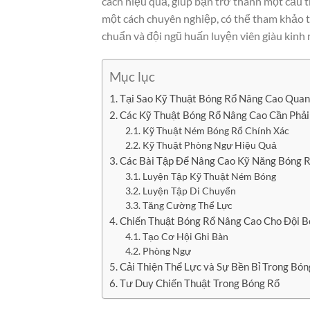
cách hiệu quả, giúp bạn trở thành một cầu 
một cách chuyên nghiệp, có thể tham khảo t
chuẩn và đội ngũ huấn luyện viên giàu kinh
Mục lục
Tại Sao Kỹ Thuật Bóng Rổ Nâng Cao Quan
Các Kỹ Thuật Bóng Rổ Nâng Cao Cần Phải
Kỹ Thuật Ném Bóng Rổ Chính Xác
Kỹ Thuật Phòng Ngự Hiệu Quả
Các Bài Tập Để Nâng Cao Kỹ Năng Bóng 
Luyện Tập Kỹ Thuật Ném Bóng
Luyện Tập Di Chuyển
Tăng Cường Thể Lực
Chiến Thuật Bóng Rổ Nâng Cao Cho Đội 
Tạo Cơ Hội Ghi Bàn
Phòng Ngự
Cải Thiện Thể Lực và Sự Bền Bỉ Trong Bón
Tư Duy Chiến Thuật Trong Bóng Rổ