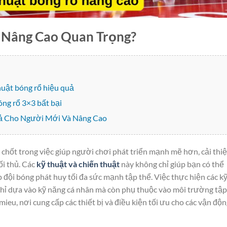
ổ Nâng Cao Quan Trọng?
huật bóng rổ hiệu quả
óng rổ 3×3 bất bại
ả Cho Người Mới Và Nâng Cao
 chốt trong việc giúp người chơi phát triển mạnh mẽ hơn, cải thi
ối thủ. Các
kỹ thuật và chiến thuật
này không chỉ giúp bạn có thể
 đội bóng phát huy tối đa sức mạnh tập thể. Việc thực hiện các k
chỉ dựa vào kỹ năng cá nhân mà còn phụ thuộc vào môi trường tập
ieu, nơi cung cấp các thiết bị và điều kiện tối ưu cho các vận độ