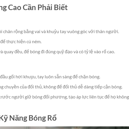
g Cao Cần Phải Biết
i chân rộng bằng vai và khuỷu tay vuông góc với thân người.
 để thực hiện cú ném.
quay đều, để bóng đi đúng quỹ đạo và có tỷ lệ vào rổ cao.
đầu gối hơi khuỵu, tay luôn sẵn sàng để chặn bóng.
g chuyền của đối thủ, không để đối thủ dễ dàng tiếp cận bóng.
rước người giữ bóng đối phương, tạo áp lực liên tục để họ không
 Kỹ Năng Bóng Rổ