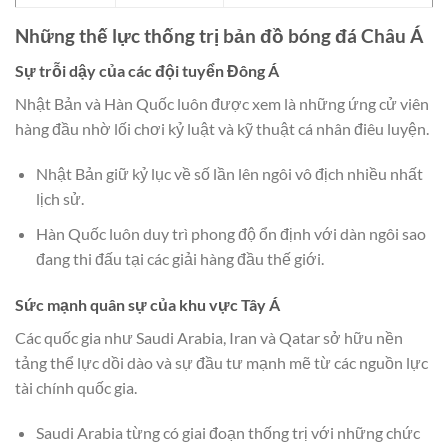
Những thế lực thống trị bản đồ bóng đá Châu Á
Sự trỗi dậy của các đội tuyển Đông Á
Nhật Bản và Hàn Quốc luôn được xem là những ứng cử viên
hàng đầu nhờ lối chơi kỷ luật và kỹ thuật cá nhân điêu luyện.
Nhật Bản giữ kỷ lục về số lần lên ngôi vô địch nhiều nhất
lịch sử.
Hàn Quốc luôn duy trì phong độ ổn định với dàn ngôi sao
đang thi đấu tại các giải hàng đầu thế giới.
Sức mạnh quân sự của khu vực Tây Á
Các quốc gia như Saudi Arabia, Iran và Qatar sở hữu nền
tảng thể lực dồi dào và sự đầu tư mạnh mẽ từ các nguồn lực
tài chính quốc gia.
Saudi Arabia từng có giai đoạn thống trị với những chức