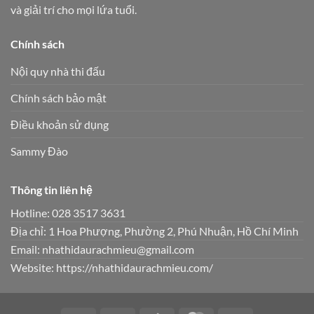
và giải trí cho mọi lứa tuổi.
Chính sách
Nội quy nhà thi đấu
Chính sách bảo mật
Điều khoản sử dụng
Sammy Đào
Thông tin liên hệ
Hotline: 028 3517 3631
Địa chỉ: 1 Hoa Phượng, Phường 2, Phú Nhuận, Hồ Chí Minh
Email:
nhathidaurachmieu@gmail.com
Website: https://nhathidaurachmieu.com/