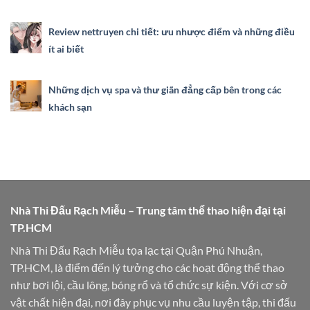
Review nettruyen chi tiết: ưu nhược điểm và những điều
ít ai biết
Những dịch vụ spa và thư giãn đẳng cấp bên trong các
khách sạn
Nhà Thi Đấu Rạch Miễu – Trung tâm thể thao hiện đại tại
TP.HCM
Nhà Thi Đấu Rạch Miễu tọa lạc tại Quận Phú Nhuận,
TP.HCM, là điểm đến lý tưởng cho các hoạt động thể thao
như bơi lội, cầu lông, bóng rổ và tổ chức sự kiện. Với cơ sở
vật chất hiện đại, nơi đây phục vụ nhu cầu luyện tập, thi đấu