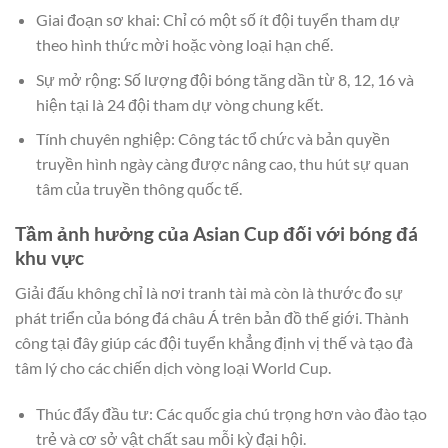
Giai đoạn sơ khai: Chỉ có một số ít đội tuyển tham dự
theo hình thức mời hoặc vòng loại hạn chế.
Sự mở rộng: Số lượng đội bóng tăng dần từ 8, 12, 16 và
hiện tại là 24 đội tham dự vòng chung kết.
Tính chuyên nghiệp: Công tác tổ chức và bản quyền
truyền hình ngày càng được nâng cao, thu hút sự quan
tâm của truyền thông quốc tế.
Tầm ảnh hưởng của Asian Cup đối với bóng đá
khu vực
Giải đấu không chỉ là nơi tranh tài mà còn là thước đo sự
phát triển của bóng đá châu Á trên bản đồ thế giới. Thành
công tại đây giúp các đội tuyển khẳng định vị thế và tạo đà
tâm lý cho các chiến dịch vòng loại World Cup.
Thúc đẩy đầu tư: Các quốc gia chú trọng hơn vào đào tạo
trẻ và cơ sở vật chất sau mỗi kỳ đại hội.