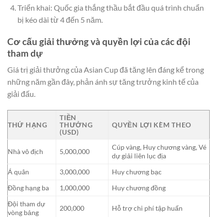
Triển khai: Quốc gia thắng thầu bắt đầu quá trình chuẩn
bị kéo dài từ 4 đến 5 năm.
Cơ cấu giải thưởng và quyền lợi của các đội
tham dự
Giá trị giải thưởng của Asian Cup đã tăng lên đáng kể trong
những năm gần đây, phản ánh sự tăng trưởng kinh tế của
giải đấu.
TIỀN
THỨ HẠNG
THƯỞNG
QUYỀN LỢI KÈM THEO
(USD)
Cúp vàng, Huy chương vàng, Vé
Nhà vô địch
5,000,000
dự giải liên lục địa
Á quân
3,000,000
Huy chương bạc
Đồng hạng ba
1,000,000
Huy chương đồng
Đội tham dự
200,000
Hỗ trợ chi phí tập huấn
vòng bảng