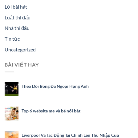
Lời bài hát
Luật thi đấu
Nhà thi đấu
Tin tức
Uncategorized
BÀI VIẾT HAY
Theo Dõi Bóng Đá Ngoại Hạng Anh
Top 6 website mẹ và bé nổi bật
Liverpool Và Tác Động Tài Chính Lên Thu Nhập Của