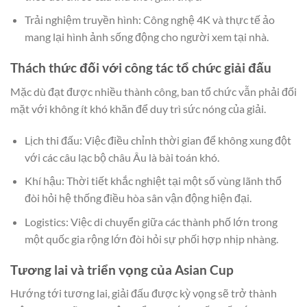
Trải nghiệm truyền hình: Công nghệ 4K và thực tế ảo
mang lại hình ảnh sống động cho người xem tại nhà.
Thách thức đối với công tác tổ chức giải đấu
Mặc dù đạt được nhiều thành công, ban tổ chức vẫn phải đối
mặt với không ít khó khăn để duy trì sức nóng của giải.
Lịch thi đấu: Việc điều chỉnh thời gian để không xung đột
với các câu lạc bộ châu Âu là bài toán khó.
Khí hậu: Thời tiết khắc nghiệt tại một số vùng lãnh thổ
đòi hỏi hệ thống điều hòa sân vận động hiện đại.
Logistics: Việc di chuyển giữa các thành phố lớn trong
một quốc gia rộng lớn đòi hỏi sự phối hợp nhịp nhàng.
Tương lai và triển vọng của Asian Cup
Hướng tới tương lai, giải đấu được kỳ vọng sẽ trở thành