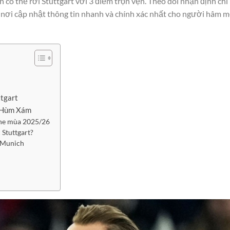
có thể rời Stuttgart với 3 điểm trọn vẹn. Theo dõi nhận định chi
, nơi cập nhật thông tin nhanh và chính xác nhất cho người hâm 
ttgart
a Hùm Xám
ane mùa 2025/26
 Stuttgart?
n Munich