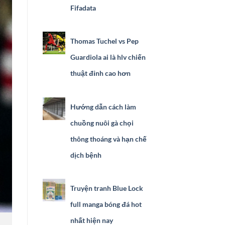
Fifadata
Thomas Tuchel vs Pep
Guardiola ai là hlv chiến
thuật đỉnh cao hơn
Hướng dẫn cách làm
chuồng nuôi gà chọi
thông thoáng và hạn chế
dịch bệnh
Truyện tranh Blue Lock
full manga bóng đá hot
nhất hiện nay