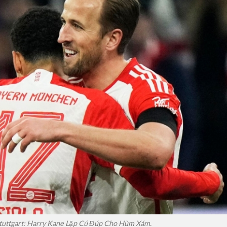
tuttgart: Harry Kane Lập Cú Đúp Cho Hùm Xám.