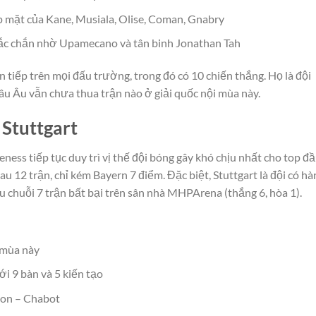
 mặt của Kane, Musiala, Olise, Coman, Gnabry
hắc chắn nhờ Upamecano và tân binh Jonathan Tah
ên tiếp trên mọi đấu trường, trong đó có 10 chiến thắng. Họ là đội
u Âu vẫn chưa thua trận nào ở giải quốc nội mùa này.
 Stuttgart
ness tiếp tục duy trì vị thế đội bóng gây khó chịu nhất cho top đầ
 12 trận, chỉ kém Bayern 7 điểm. Đặc biệt, Stuttgart là đội có hà
u chuỗi 7 trận bất bại trên sân nhà MHPArena (thắng 6, hòa 1).
 mùa này
i 9 bàn và 5 kiến tạo
ton – Chabot