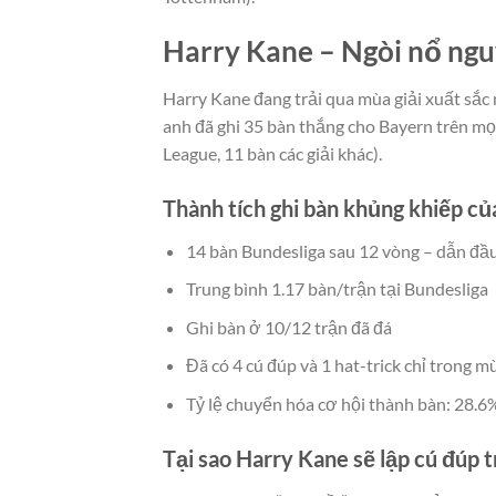
Harry Kane – Ngòi nổ ng
Harry Kane đang trải qua mùa giải xuất sắc
anh đã ghi 35 bàn thắng cho Bayern trên m
League, 11 bàn các giải khác).
Thành tích ghi bàn khủng khiếp 
14 bàn Bundesliga sau 12 vòng – dẫn đầu
Trung bình 1.17 bàn/trận tại Bundesliga
Ghi bàn ở 10/12 trận đã đá
Đã có 4 cú đúp và 1 hat-trick chỉ trong m
Tỷ lệ chuyển hóa cơ hội thành bàn: 28.6
Tại sao Harry Kane sẽ lập cú đúp 