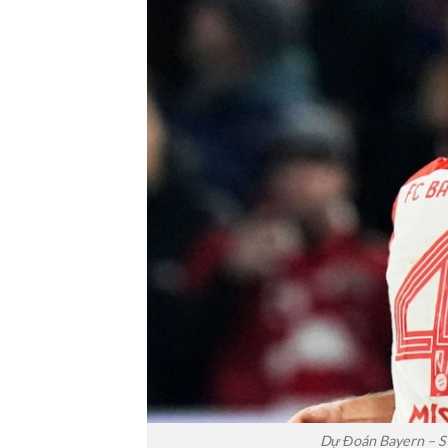
Dự Đoán Bayern – S