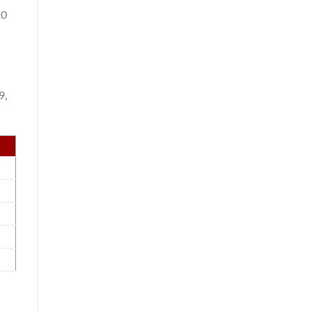
10
9,