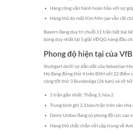
Hàng công vận hành hoàn hảo với sự góp
Hàng thủ dù mất Kim Min-jae vẫn rất c
Bayern đang duy trì chuỗi 11 trận bất bại li
bóng duy nhất tại 5 giải VĐQG hàng đầu châ
Phong độ hiện tại của VfB
Stuttgart dưới sự dẫn dắt của Sebastian Hoe
Họ đang đứng thứ 4 trên BXH với 22 điểm sau
công tốt thứ 3 Bundesliga (26 bàn) và sở hữ
5 trận gần nhất: Thắng 3, hòa 2
Trung bình ghi 2.3 bàn/trận trên sân nhà
Deniz Undav đang có phong độ cực cao vớ
Hàng thủ chắc chắn với cặp trung vệ An