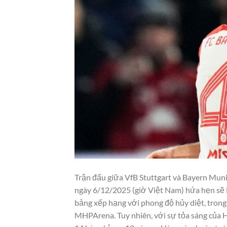
Trận đấu giữa VfB Stuttgart và Bayern Muni
ngày 6/12/2025 (giờ Việt Nam) hứa hẹn sẽ 
bảng xếp hạng với phong độ hủy diệt, trong k
MHPArena. Tuy nhiên, với sự tỏa sáng của H