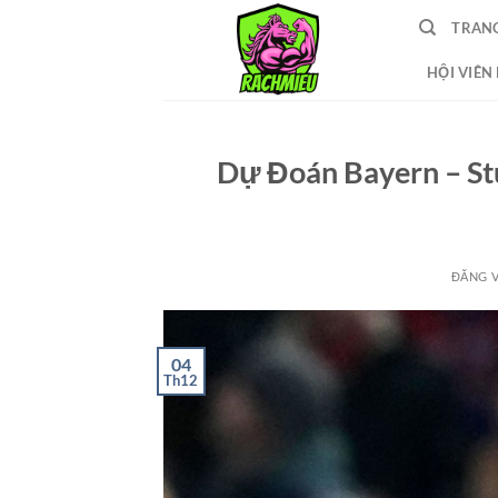
Bỏ
TRAN
qua
nội
HỘI VIÊN
dung
Dự Đoán Bayern – St
ĐĂNG 
04
Th12