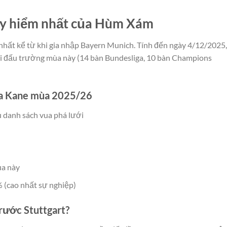
uy hiểm nhất của Hùm Xám
 nhất kể từ khi gia nhập Bayern Munich. Tính đến ngày 4/12/2025,
ọi đấu trường mùa này (14 bàn Bundesliga, 10 bàn Champions
của Kane mùa 2025/26
 danh sách vua phá lưới
ùa này
% (cao nhất sự nghiệp)
trước Stuttgart?