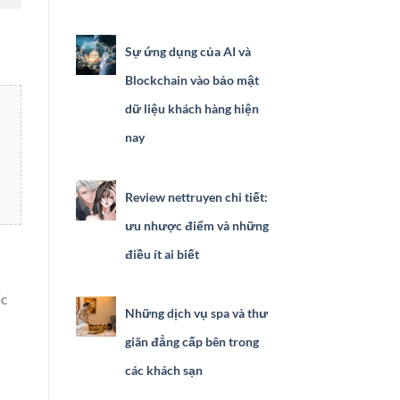
Sự ứng dụng của AI và
Blockchain vào bảo mật
dữ liệu khách hàng hiện
nay
Review nettruyen chi tiết:
ưu nhược điểm và những
điều ít ai biết
ốc
Những dịch vụ spa và thư
giãn đẳng cấp bên trong
các khách sạn