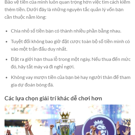
Bảo vệ tiền của mình luôn quan trọng hơn việc tìm cách kiếm
thêm tiền. Dưới đây là những nguyên tắc quản lý vốn bạn
cần thuộc nằm lòng:
Chia nhỏ số tiền bạn có thành nhiều phần bằng nhau.
Tuyệt đối không bao giờ đặt cược toàn bộ số tiền mình có
vào một trận đấu duy nhất.
Đặt ra giới hạn thua lỗ trong một ngày. Nếu thua đến mức
đó, hãy tắt máy và đi nghỉ ngơi.
Không vay mượn tiền của bạn bè hay người thân để tham
gia dự đoán bóng đá.
Các lựa chọn giải trí khác dễ chơi hơn