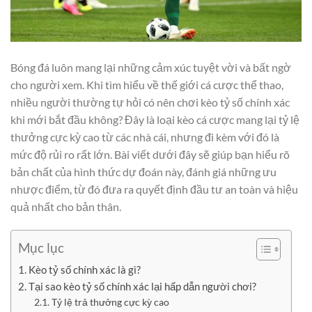
Bóng đá luôn mang lại những cảm xúc tuyệt vời và bất ngờ
cho người xem. Khi tìm hiểu về thế giới cá cược thể thao,
nhiều người thường tự hỏi có nên chơi kèo tỷ số chính xác
khi mới bắt đầu không? Đây là loại kèo cá cược mang lại tỷ lệ
thưởng cực kỳ cao từ các nhà cái, nhưng đi kèm với đó là
mức độ rủi ro rất lớn. Bài viết dưới đây sẽ giúp bạn hiểu rõ
bản chất của hình thức dự đoán này, đánh giá những ưu
nhược điểm, từ đó đưa ra quyết định đầu tư an toàn và hiệu
quả nhất cho bản thân.
Mục lục
Kèo tỷ số chính xác là gì?
Tại sao kèo tỷ số chính xác lại hấp dẫn người chơi?
Tỷ lệ trả thưởng cực kỳ cao