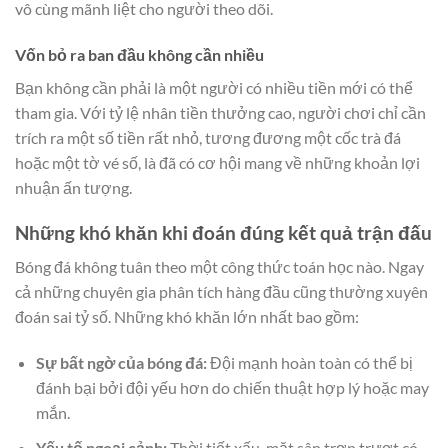
vô cùng mãnh liệt cho người theo dõi.
Vốn bỏ ra ban đầu không cần nhiều
Bạn không cần phải là một người có nhiều tiền mới có thể
tham gia. Với tỷ lệ nhân tiền thưởng cao, người chơi chỉ cần
trích ra một số tiền rất nhỏ, tương đương một cốc trà đá
hoặc một tờ vé số, là đã có cơ hội mang về những khoản lợi
nhuận ấn tượng.
Những khó khăn khi đoán đúng kết quả trận đấu
Bóng đá không tuân theo một công thức toán học nào. Ngay
cả những chuyên gia phân tích hàng đầu cũng thường xuyên
đoán sai tỷ số. Những khó khăn lớn nhất bao gồm:
Sự bất ngờ của bóng đá:
Đội mạnh hoàn toàn có thể bị
đánh bại bởi đội yếu hơn do chiến thuật hợp lý hoặc may
mắn.
Yếu tố ngoại cảnh:
Thời tiết xấu, mặt sân trơn trượt có