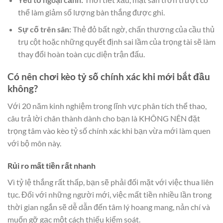
thể làm giảm số lượng bàn thắng được ghi.
Sự cố trên sân:
Thẻ đỏ bất ngờ, chấn thương của cầu thủ
trụ cột hoặc những quyết định sai lầm của trọng tài sẽ làm
thay đổi hoàn toàn cục diện trận đấu.
Có nên chơi kèo tỷ số chính xác khi mới bắt đầu
không?
Với 20 năm kinh nghiệm trong lĩnh vực phân tích thể thao,
câu trả lời chân thành dành cho bạn là KHÔNG NÊN đặt
trọng tâm vào kèo tỷ số chính xác khi bạn vừa mới làm quen
với bộ môn này.
Rủi ro mất tiền rất nhanh
Vì tỷ lệ thắng rất thấp, bạn sẽ phải đối mặt với việc thua liên
tục. Đối với những người mới, việc mất tiền nhiều lần trong
thời gian ngắn sẽ dễ dẫn đến tâm lý hoang mang, nản chí và
muốn gỡ gạc một cách thiếu kiểm soát.