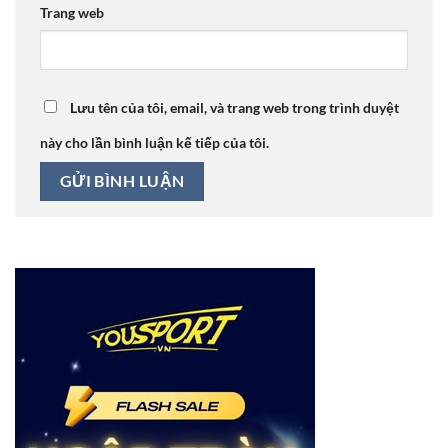
Trang web
Lưu tên của tôi, email, và trang web trong trình duyệt
này cho lần bình luận kế tiếp của tôi.