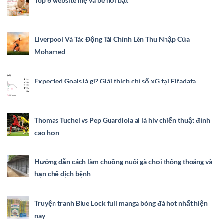
Top 6 website mẹ và bé nổi bật
Liverpool Và Tác Động Tài Chính Lên Thu Nhập Của
Mohamed
Expected Goals là gì? Giải thích chỉ số xG tại Fifadata
Thomas Tuchel vs Pep Guardiola ai là hlv chiến thuật đỉnh
cao hơn
Hướng dẫn cách làm chuồng nuôi gà chọi thông thoáng và
hạn chế dịch bệnh
Truyện tranh Blue Lock full manga bóng đá hot nhất hiện
nay