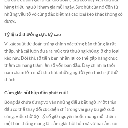
hàng triệu người tham gia mỗi ngày. Sức hút của nó đến từ
những yếu tố vô cùng đặc biệt mà các loại kèo khác không có
được.
Tỷ lệ trả thưởng cực kỳ cao
Vì xác suất để đoán trúng chính xác từng bàn thắng là rất
thấp, nhà cái luôn đưa ra mức trả thưởng khổng lồ cho loại
kèo này. Đôi khi, số tiền bạn nhận lại có thể gấp hàng chục,
thậm chí hàng trăm lần số vốn ban đầu. Đây chính là thỏi
nam châm lớn nhất thu hút những người yêu thích sự thử
thách.
Cảm giác hồi hộp đến phút cuối
Bóng đá chứa đựng vô vàn những điều bất ngờ. Một trận
đấu có thể thay đổi cục diện chỉ trong vài giây bù giờ cuối
cùng. Việc chờ đợi tỷ số giữ nguyên hoặc mong mỏi thêm
một bàn thắng mang lại cảm giác hồi hộp và vỡ òa cảm xúc