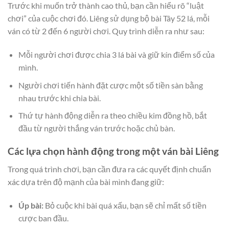
Trước khi muốn trở thành cao thủ, bạn cần hiểu rõ “luật
chơi” của cuộc chơi đó. Liêng sử dụng bộ bài Tây 52 lá, mỗi
ván có từ 2 đến 6 người chơi. Quy trình diễn ra như sau:
Mỗi người chơi được chia 3 lá bài và giữ kín điểm số của
mình.
Người chơi tiến hành đặt cược một số tiền sàn bằng
nhau trước khi chia bài.
Thứ tự hành động diễn ra theo chiều kim đồng hồ, bắt
đầu từ người thắng ván trước hoặc chủ bàn.
Các lựa chọn hành động trong một ván bài Liêng
Trong quá trình chơi, bạn cần đưa ra các quyết định chuẩn
xác dựa trên độ mạnh của bài mình đang giữ:
Úp bài:
Bỏ cuộc khi bài quá xấu, bạn sẽ chỉ mất số tiền
cược ban đầu.