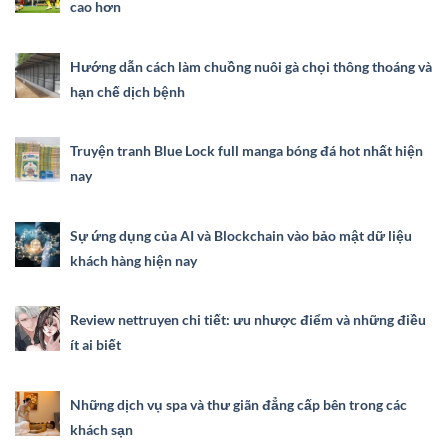
cao hơn
Hướng dẫn cách làm chuồng nuôi gà chọi thông thoáng và
hạn chế dịch bệnh
Truyện tranh Blue Lock full manga bóng đá hot nhất hiện
nay
Sự ứng dụng của AI và Blockchain vào bảo mật dữ liệu
khách hàng hiện nay
Review nettruyen chi tiết: ưu nhược điểm và những điều
ít ai biết
Những dịch vụ spa và thư giãn đẳng cấp bên trong các
khách sạn