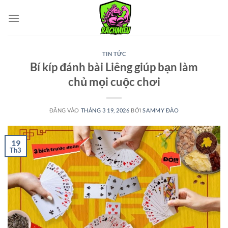
Bỏ
qua
nội
dung
TIN TỨC
Bí kíp đánh bài Liêng giúp bạn làm
chủ mọi cuộc chơi
ĐĂNG VÀO
THÁNG 3 19, 2026
BỞI
SAMMY ĐÀO
19
Th3