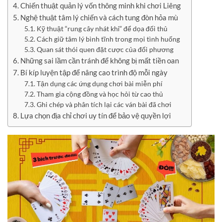
Chiến thuật quản lý vốn thông minh khi chơi Liêng
Nghệ thuật tâm lý chiến và cách tung đòn hỏa mù
Kỹ thuật “rung cây nhát khỉ” để dọa đối thủ
Cách giữ tâm lý bình tĩnh trong mọi tình huống
Quan sát thói quen đặt cược của đối phương
Những sai lầm cần tránh để không bị mất tiền oan
Bí kíp luyện tập để nâng cao trình độ mỗi ngày
Tận dụng các ứng dụng chơi bài miễn phí
Tham gia cộng đồng và học hỏi từ cao thủ
Ghi chép và phân tích lại các ván bài đã chơi
Lựa chọn địa chỉ chơi uy tín để bảo vệ quyền lợi