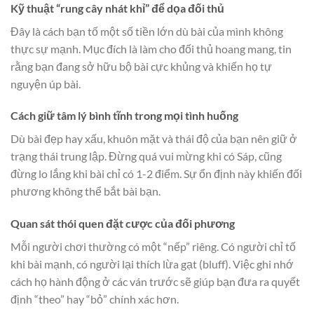
Kỹ thuật “rung cây nhát khỉ” để dọa đối thủ
Đây là cách bạn tố một số tiền lớn dù bài của mình không
thực sự mạnh. Mục đích là làm cho đối thủ hoang mang, tin
rằng bạn đang sở hữu bộ bài cực khủng và khiến họ tự
nguyện úp bài.
Cách giữ tâm lý bình tĩnh trong mọi tình huống
Dù bài đẹp hay xấu, khuôn mặt và thái độ của bạn nên giữ ở
trạng thái trung lập. Đừng quá vui mừng khi có Sáp, cũng
đừng lo lắng khi bài chỉ có 1-2 điểm. Sự ổn định này khiến đối
phương không thể bắt bài bạn.
Quan sát thói quen đặt cược của đối phương
Mỗi người chơi thường có một “nếp” riêng. Có người chỉ tố
khi bài mạnh, có người lại thích lừa gạt (bluff). Việc ghi nhớ
cách họ hành động ở các ván trước sẽ giúp bạn đưa ra quyết
định “theo” hay “bỏ” chính xác hơn.