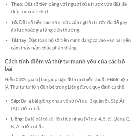
Theo:
Đặt số tiền bằng với người cửa trước vừa đặt để
tiếp tục cuộc chơi.
Tố:
Đặt số tiền cao hơn mức của người trước đó để gây
áp lực hoặc gia tăng tiền thưởng.
Tất tay:
Đặt toàn bộ số tiền mình đang có vào ván bài nếu
cảm thấy nắm chắc phần thắng.
Cách tính điểm và thứ tự mạnh yếu của các bộ
bài
Hiểu được giá trị bài giúp bạn đưa ra chiến thuật
FB68
hợp
lý. Thứ tự từ lớn đến bé trong Liêng được quy định cụ thể:
Sáp:
Ba lá bài giống nhau về số (Ví dụ: 3 quân 8). Sáp Át
(A) là lớn nhất.
Liêng:
Ba lá bài có số liên tiếp nhau (Ví dụ: 4, 5, 6). Liêng Q,
K, A là lớn nhất.