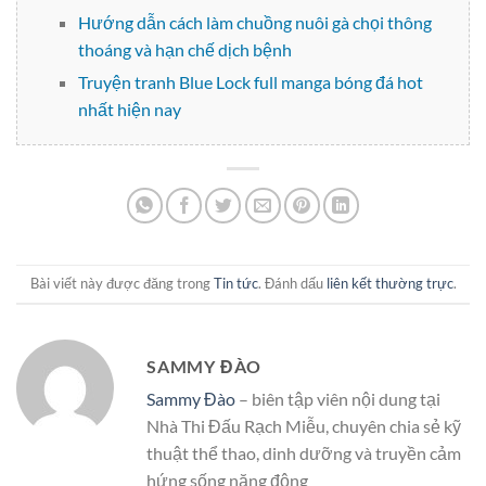
Hướng dẫn cách làm chuồng nuôi gà chọi thông
thoáng và hạn chế dịch bệnh
Truyện tranh Blue Lock full manga bóng đá hot
nhất hiện nay
Bài viết này được đăng trong
Tin tức
. Đánh dấu
liên kết thường trực
.
SAMMY ĐÀO
Sammy Đào
– biên tập viên nội dung tại
Nhà Thi Đấu Rạch Miễu, chuyên chia sẻ kỹ
thuật thể thao, dinh dưỡng và truyền cảm
hứng sống năng động