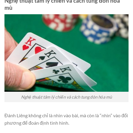
Nghệ thuật tâm lý chiến và cách tung đòn hỏa
mù
Nghệ thuật tâm lý chiến và cách tung đòn hỏa mù
Đánh Liêng không chỉ là nhìn vào bài, mà còn là “nhìn” vào đối
phương để đoán định tình hình.