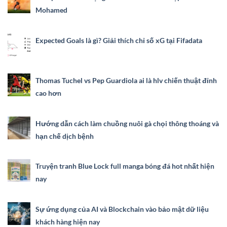
Mohamed
Expected Goals là gì? Giải thích chỉ số xG tại Fifadata
Thomas Tuchel vs Pep Guardiola ai là hlv chiến thuật đỉnh
cao hơn
Hướng dẫn cách làm chuồng nuôi gà chọi thông thoáng và
hạn chế dịch bệnh
Truyện tranh Blue Lock full manga bóng đá hot nhất hiện
nay
Sự ứng dụng của AI và Blockchain vào bảo mật dữ liệu
khách hàng hiện nay