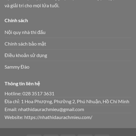
và giải trí cho mọi lứa tuổi.
Chính sách
Nội quy nhà thi đấu
Chính sách bảo mật
Điều khoản sử dụng
Sammy Đào
Thông tin liên hệ
Hotline: 028 3517 3631
Địa chỉ: 1 Hoa Phượng, Phường 2, Phú Nhuận, Hồ Chí Minh
Email:
nhathidaurachmieu@gmail.com
Website: https://nhathidaurachmieu.com/