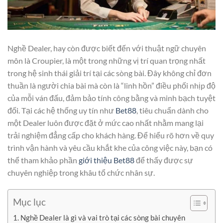
Nghề Dealer, hay còn được biết đến với thuật ngữ chuyên
môn là Croupier, là một trong những vị trí quan trọng nhất
trong hệ sinh thái giải trí tại các sòng bài. Đây không chỉ đơn
thuần là người chia bài mà còn là “linh hồn” điều phối nhịp độ
của mỗi ván đấu, đảm bảo tính công bằng và minh bạch tuyệt
đối. Tại các hệ thống uy tín như
Bet88
, tiêu chuẩn dành cho
một Dealer luôn được đặt ở mức cao nhất nhằm mang lại
trải nghiệm đẳng cấp cho khách hàng. Để hiểu rõ hơn về quy
trình vận hành và yêu cầu khắt khe của công việc này, bạn có
thể tham khảo phần
giới thiệu Bet88
để thấy được sự
chuyên nghiệp trong khâu tổ chức nhân sự.
Mục lục
Nghề Dealer là gì và vai trò tại các sòng bài chuyên