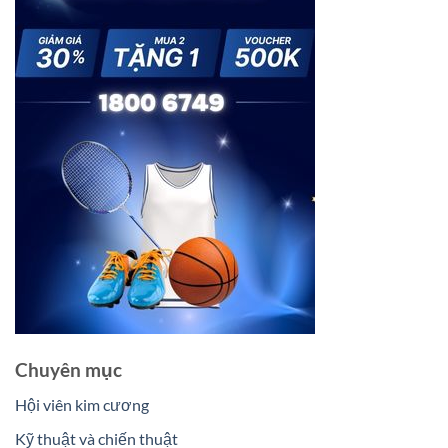
Chuyên mục
Hội viên kim cương
Kỹ thuật và chiến thuật