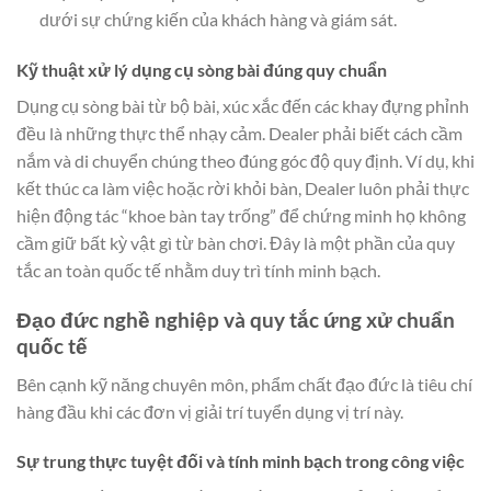
dưới sự chứng kiến của khách hàng và giám sát.
Kỹ thuật xử lý dụng cụ sòng bài đúng quy chuẩn
Dụng cụ sòng bài từ bộ bài, xúc xắc đến các khay đựng phỉnh
đều là những thực thể nhạy cảm. Dealer phải biết cách cầm
nắm và di chuyển chúng theo đúng góc độ quy định. Ví dụ, khi
kết thúc ca làm việc hoặc rời khỏi bàn, Dealer luôn phải thực
hiện động tác “khoe bàn tay trống” để chứng minh họ không
cầm giữ bất kỳ vật gì từ bàn chơi. Đây là một phần của quy
tắc an toàn quốc tế nhằm duy trì tính minh bạch.
Đạo đức nghề nghiệp và quy tắc ứng xử chuẩn
quốc tế
Bên cạnh kỹ năng chuyên môn, phẩm chất đạo đức là tiêu chí
hàng đầu khi các đơn vị giải trí tuyển dụng vị trí này.
Sự trung thực tuyệt đối và tính minh bạch trong công việc