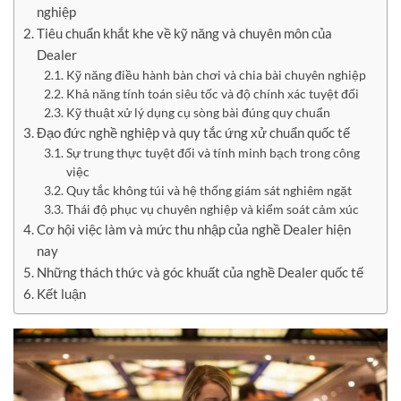
nghiệp
Tiêu chuẩn khắt khe về kỹ năng và chuyên môn của
Dealer
Kỹ năng điều hành bàn chơi và chia bài chuyên nghiệp
Khả năng tính toán siêu tốc và độ chính xác tuyệt đối
Kỹ thuật xử lý dụng cụ sòng bài đúng quy chuẩn
Đạo đức nghề nghiệp và quy tắc ứng xử chuẩn quốc tế
Sự trung thực tuyệt đối và tính minh bạch trong công
việc
Quy tắc không túi và hệ thống giám sát nghiêm ngặt
Thái độ phục vụ chuyên nghiệp và kiểm soát cảm xúc
Cơ hội việc làm và mức thu nhập của nghề Dealer hiện
nay
Những thách thức và góc khuất của nghề Dealer quốc tế
Kết luận