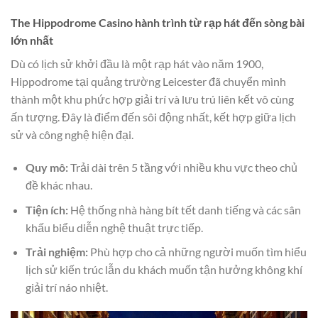
The Hippodrome Casino hành trình từ rạp hát đến sòng bài
lớn nhất
Dù có lịch sử khởi đầu là một rạp hát vào năm 1900,
Hippodrome tại quảng trường Leicester đã chuyển mình
thành một khu phức hợp giải trí và lưu trú liên kết vô cùng
ấn tượng. Đây là điểm đến sôi động nhất, kết hợp giữa lịch
sử và công nghệ hiện đại.
Quy mô:
Trải dài trên 5 tầng với nhiều khu vực theo chủ
đề khác nhau.
Tiện ích:
Hệ thống nhà hàng bít tết danh tiếng và các sân
khấu biểu diễn nghệ thuật trực tiếp.
Trải nghiệm:
Phù hợp cho cả những người muốn tìm hiểu
lịch sử kiến trúc lẫn du khách muốn tận hưởng không khí
giải trí náo nhiệt.