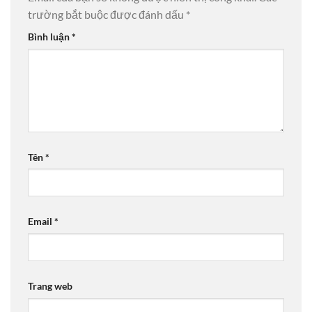
trường bắt buộc được đánh dấu
*
Bình luận
*
Tên
*
Email
*
Trang web