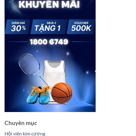
Chuyên mục
Hội viên kim cương