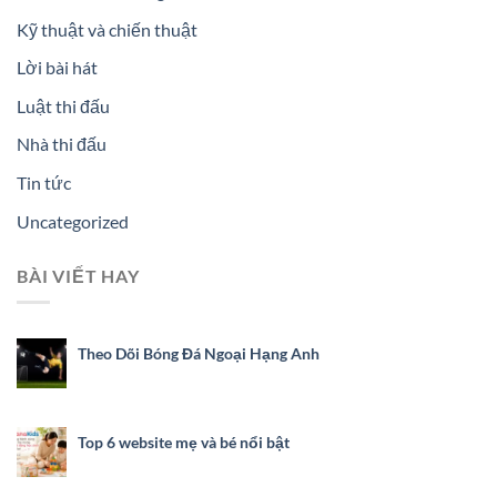
Kỹ thuật và chiến thuật
Lời bài hát
Luật thi đấu
Nhà thi đấu
Tin tức
Uncategorized
BÀI VIẾT HAY
Theo Dõi Bóng Đá Ngoại Hạng Anh
Top 6 website mẹ và bé nổi bật