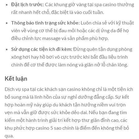
Đặt lịch trước:
Các khung giờ vàng tại spa casino thường
rất nhanh hết chỗ, đặc biệt là vào cuối tuần.
Thông báo tình trạng sức khỏe:
Luôn chia sẻ với kỹ thuật
viên về vùng cơ thể bị đau mỏi hoặc các dị ứng da để họ
điều chỉnh lực massage và sản phẩm phù hợp.
Sử dụng các tiện ích đi kèm:
Đừng quên tận dụng phòng
xông hơi hay hồ bơi vô cực trước khi bắt đầu liệu trình
chính để cơ thể được làm nóng và giãn nở lỗ chân lông.
Kết luận
Dịch vụ spa tại các khách sạn casino không chỉ là một tiện ích
bổ sung mà là linh hồn của sự nghỉ dưỡng đẳng cấp. Sự kết
hợp hoàn mỹ này giúp du khách tận hưởng niềm vui trọn
vẹn mà vẫn giữ được sức khỏe dẻo dai. Nếu bạn đang tìm
kiếm một hành trình giải trí kết hợp thư giãn đỉnh cao, các
khu phức hợp casino 5 sao chính là điểm đến không thể bỏ
qua.