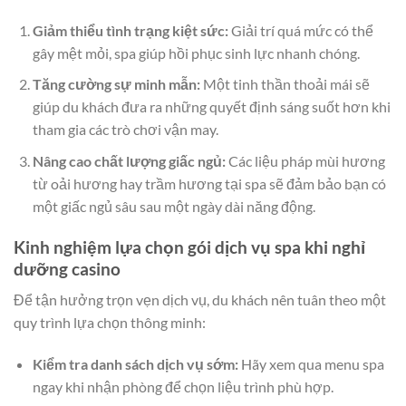
Giảm thiểu tình trạng kiệt sức:
Giải trí quá mức có thể
gây mệt mỏi, spa giúp hồi phục sinh lực nhanh chóng.
Tăng cường sự minh mẫn:
Một tinh thần thoải mái sẽ
giúp du khách đưa ra những quyết định sáng suốt hơn khi
tham gia các trò chơi vận may.
Nâng cao chất lượng giấc ngủ:
Các liệu pháp mùi hương
từ oải hương hay trầm hương tại spa sẽ đảm bảo bạn có
một giấc ngủ sâu sau một ngày dài năng động.
Kinh nghiệm lựa chọn gói dịch vụ spa khi nghỉ
dưỡng casino
Để tận hưởng trọn vẹn dịch vụ, du khách nên tuân theo một
quy trình lựa chọn thông minh:
Kiểm tra danh sách dịch vụ sớm:
Hãy xem qua menu spa
ngay khi nhận phòng để chọn liệu trình phù hợp.