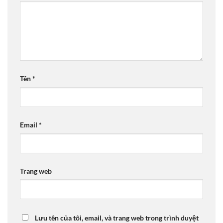
Tên
*
Email
*
Trang web
Lưu tên của tôi, email, và trang web trong trình duyệt