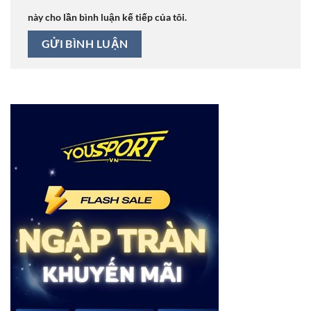
này cho lần bình luận kế tiếp của tôi.