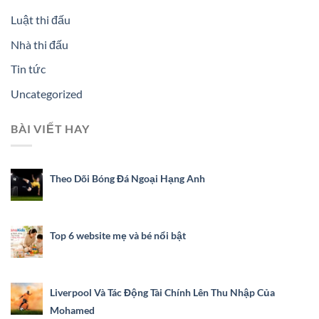
Luật thi đấu
Nhà thi đấu
Tin tức
Uncategorized
BÀI VIẾT HAY
Theo Dõi Bóng Đá Ngoại Hạng Anh
Top 6 website mẹ và bé nổi bật
Liverpool Và Tác Động Tài Chính Lên Thu Nhập Của
Mohamed