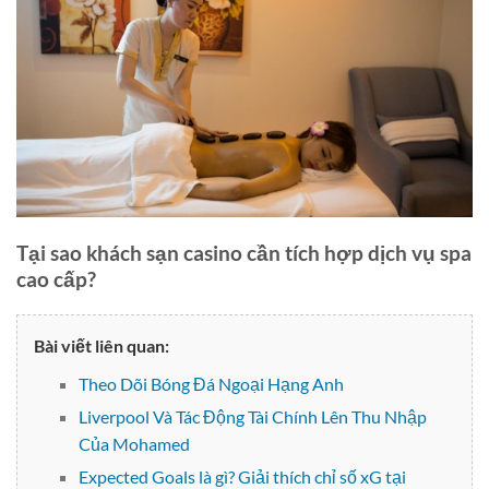
Tại sao khách sạn casino cần tích hợp dịch vụ spa
cao cấp?
Bài viết liên quan:
Theo Dõi Bóng Đá Ngoại Hạng Anh
Liverpool Và Tác Động Tài Chính Lên Thu Nhập
Của Mohamed
Expected Goals là gì? Giải thích chỉ số xG tại