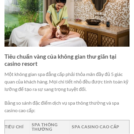
Tiêu chuẩn vàng của không gian thư giãn tại
casino resort
Một không gian spa đẳng cấp phải thỏa mãn đầy đủ 5 giác
quan của khách hàng. Mọi chi tiết nhỏ đều được tính toán kỹ
lưỡng để tạo ra sự sang trọng tuyệt đối.
Bảng so sánh đặc điểm dịch vụ spa thông thường và spa
casino cao cấp:
SPA THÔNG
TIÊU CHÍ
SPA CASINO CAO CẤP
THƯỜNG