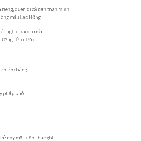
m riêng, quên đi cả bản thân mình
 dòng máu Lạc Hồng
iệt nghìn năm trước
n đường cứu nước
 chiến thắng
ay phấp phới
trẻ này mãi luôn khắc ghi