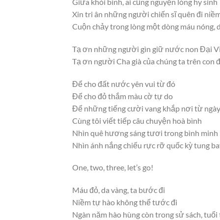
Giữa khói binh, ai cũng nguyện lòng hy sinh
Xin tri ân những người chiến sĩ quên đi niề
Cuộn chảy trong lòng một dòng máu nóng,
Tạ ơn những người gìn giữ nước non Đại V
Tạ ơn người Cha già của chúng ta trên co
Để cho đất nước yên vui từ đó
Để cho đỏ thắm màu cờ tự do
Để những tiếng cười vang khắp nơi từ ngày
Cùng tôi viết tiếp câu chuyện hoà bình
Nhìn quê hương sáng tươi trong bình minh
Nhìn ánh nắng chiếu rực rỡ quốc kỳ tung b
One, two, three, let’s go!
Máu đỏ, da vàng, ta bước đi
Niềm tự hào không thể tước đi
Ngàn năm hào hùng còn trong sử sách, tuổi 