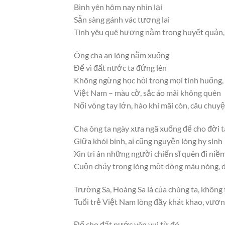
Bình yên hôm nay nhìn lại
Sẵn sàng gánh vác tương lai
Tình yêu quê hương nằm trong huyết quản,
Ông cha an lòng nằm xuống
Để vì đất nước ta đứng lên
Không ngừng học hỏi trong mọi tình huống,
Việt Nam – màu cờ, sắc áo mãi không quên
Nối vòng tay lớn, hào khí mãi còn, câu chuyệ
Cha ông ta ngày xưa ngã xuống để cho đời ta
Giữa khói binh, ai cũng nguyện lòng hy sinh
Xin tri ân những người chiến sĩ quên đi niề
Cuộn chảy trong lòng một dòng máu nóng,
Trường Sa, Hoàng Sa là của chúng ta, không
Tuổi trẻ Việt Nam lòng đầy khát khao, vươn 
Để cho đất nước yên vui từ đó