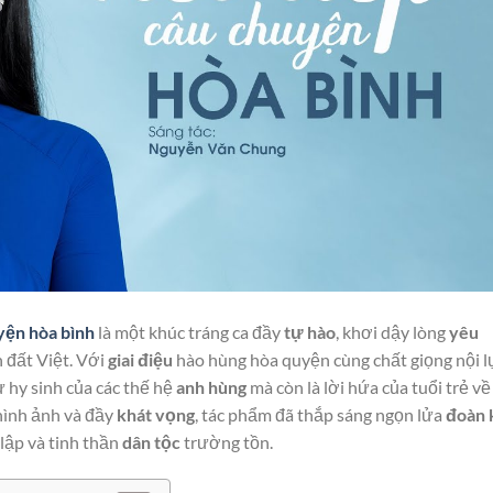
yện hòa bình
là một khúc tráng ca đầy
tự hào
, khơi dậy lòng
yêu
 đất Việt. Với
giai điệu
hào hùng hòa quyện cùng chất giọng nội l
ự hy sinh của các thế hệ
anh hùng
mà còn là lời hứa của tuổi trẻ về
hình ảnh và đầy
khát vọng
, tác phẩm đã thắp sáng ngọn lửa
đoàn 
 lập và tinh thần
dân tộc
trường tồn.