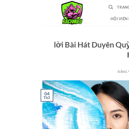
Bỏ
TRAN
qua
nội
HỘI VIÊN
dung
lời Bài Hát Duyên Qu
ĐĂNG 
04
Th3