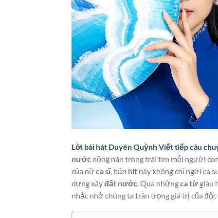
Lời bài hát Duyên Quỳnh Viết tiếp câu chu
nước
nồng nàn trong trái tim mỗi người con
của nữ
ca sĩ
, bản
hit
này không chỉ ngợi ca s
dựng xây
đất nước
. Qua những
ca từ
giàu 
nhắc nhở chúng ta trân trọng giá trị của độc