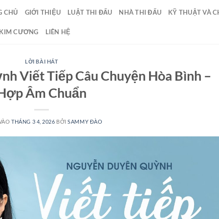
G CHỦ
GIỚI THIỆU
LUẬT THI ĐẤU
NHÀ THI ĐẤU
KỸ THUẬT VÀ C
 KIM CƯƠNG
LIÊN HỆ
LỜI BÀI HÁT
ỳnh Viết Tiếp Câu Chuyện Hòa Bình –
Hợp Âm Chuẩn
VÀO
THÁNG 3 4, 2026
BỞI
SAMMY ĐÀO