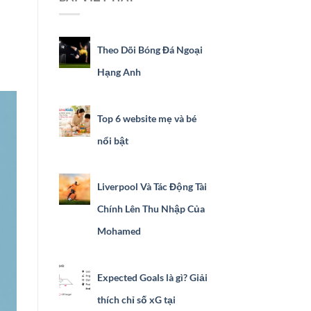
Theo Dõi Bóng Đá Ngoại
Hạng Anh
Top 6 website mẹ và bé
nổi bật
Liverpool Và Tác Động Tài
Chính Lên Thu Nhập Của
Mohamed
Expected Goals là gì? Giải
thích chỉ số xG tại